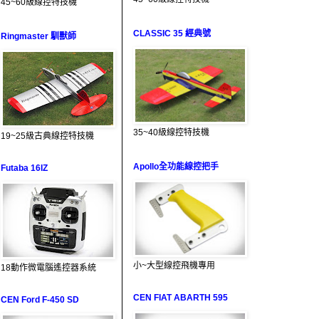
45~60級線控特技機
CLASSIC 35 經典號
Ringmaster 馴獸師
35~40級線控特技機
19~25級古典線控特技機
Apollo全功能線控把手
Futaba 16IZ
小~大型線控飛機專用
18動作微電腦遙控器系統
CEN FIAT ABARTH 595
CEN Ford F-450 SD