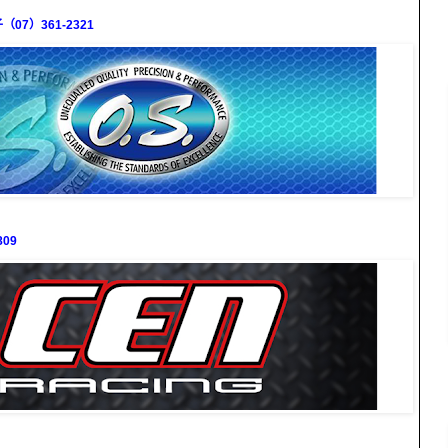
7）361-2321
09