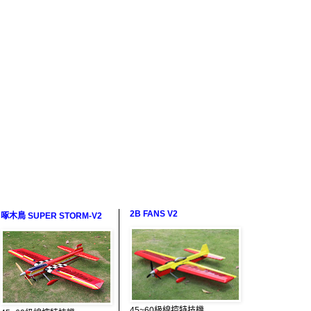
2B FANS V2
啄木鳥 SUPER STORM-V2
45~60級線控特技機