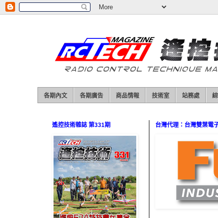
各期內文
各期廣告
商品情報
技術室
站務處
綜
遙控技術雜誌 第331期
台灣代理：台灣雙葉電子（0