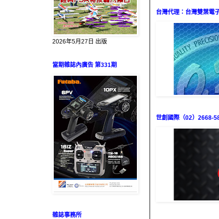
台灣代理：台灣雙葉電子（0
2026年5月27日 出版
當期雜誌內廣告 第331期
世創國際（02）2668-58
雜誌事務所