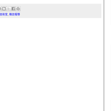
技術室
,
雜誌報導