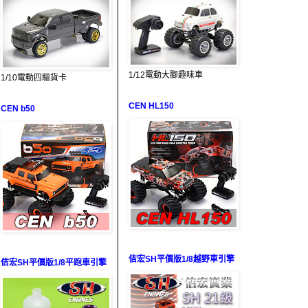
1/12電動大腳趣味車
1/10電動四驅貨卡
CEN HL150
CEN b50
佶宏SH平價版1/8越野車引擎
佶宏SH平價版1/8平跑車引擎