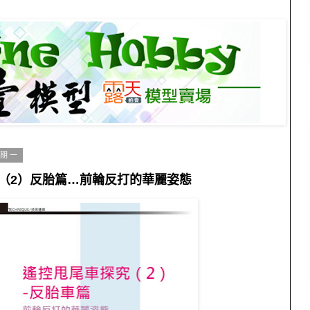
星期一
（2）反胎篇…前輪反打的華麗姿態