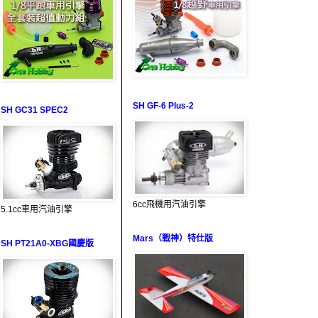
SH GF-6 Plus-2
SH GC31 SPEC2
6cc飛機用汽油引擎
5.1cc車用汽油引擎
Mars（戰神）特仕版
SH PT21A0-XBG國慶版