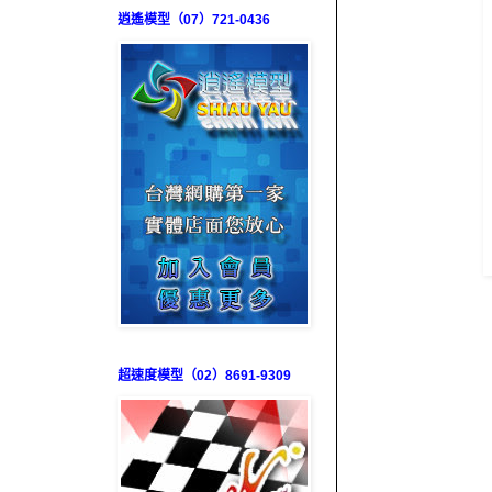
逍遙模型（07）721-0436
超速度模型（02）8691-9309