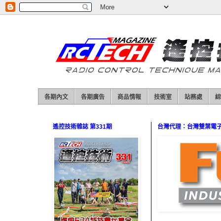
各期內文
各期廣告
商品情報
技術室
站務處
綜
遙控技術雜誌 第331期
台灣代理：台灣雙葉電子（0