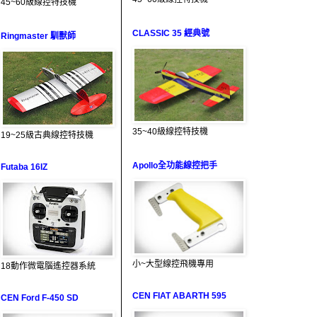
45~60級線控特技機
CLASSIC 35 經典號
Ringmaster 馴獸師
35~40級線控特技機
19~25級古典線控特技機
Apollo全功能線控把手
Futaba 16IZ
小~大型線控飛機專用
18動作微電腦遙控器系統
CEN FIAT ABARTH 595
CEN Ford F-450 SD