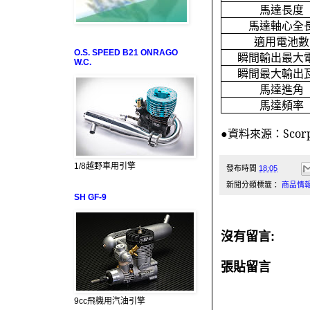
馬達長度
馬達軸心全
適用電池數
O.S. SPEED B21 ONRAGO
瞬間輸出最大
W.C.
瞬間最大輸出
馬達進角
馬達頻率
●資料來源：
Scor
1/8越野車用引擎
發布時間
18:05
新聞分類標籤：
商品情
SH GF-9
沒有留言:
張貼留言
9cc飛機用汽油引擎