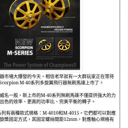
器市場大爆發的今天，相信老早就有一大群玩家正在等待
Scorpion M-40
系列多旋翼飛行器無刷馬達上市了。
威名一般，新上市的
M-40
系列無刷馬達不僅提供強大的力
出色的效率、更高的功率比、完美平衡的轉子。
系列有兩種款式規格：
M-4010
和
M-4015
。它們都可以對應
旋槳固定方式，其固定螺絲間距
12mm
，對應軸心規格有