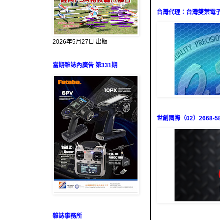
台灣代理：台灣雙葉電子（0
2026年5月27日 出版
當期雜誌內廣告 第331期
世創國際（02）2668-58
雜誌事務所