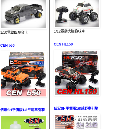
1/12電動大腳趣味車
1/10電動四驅貨卡
CEN HL150
CEN b50
佶宏SH平價版1/8越野車引擎
佶宏SH平價版1/8平跑車引擎