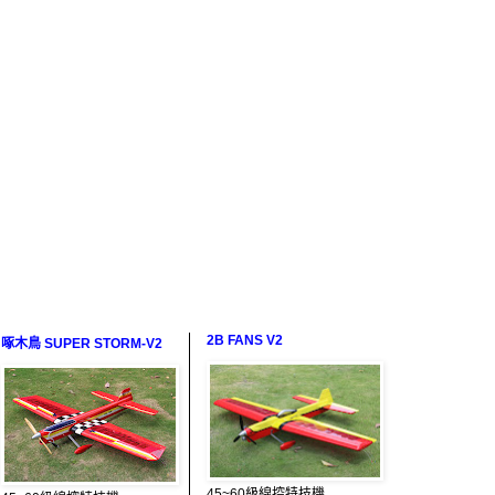
2B FANS V2
啄木鳥 SUPER STORM-V2
45~60級線控特技機