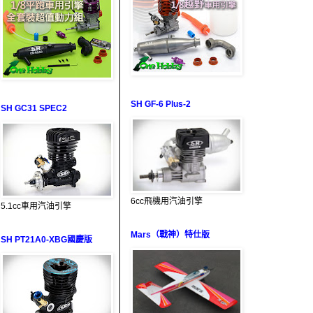
SH GF-6 Plus-2
SH GC31 SPEC2
6cc飛機用汽油引擎
5.1cc車用汽油引擎
Mars（戰神）特仕版
SH PT21A0-XBG國慶版