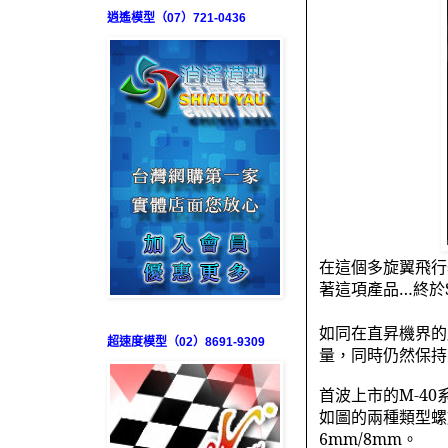
逍遙模型（07）721-0436
在這個多旋翼飛行
著這項產品…終於
如同在直昇機界的
超速度模型（02）8691-9309
量，同時仍然保持
首波上市的
M-40
如圖的兩種類型螺
6mm/8mm
。