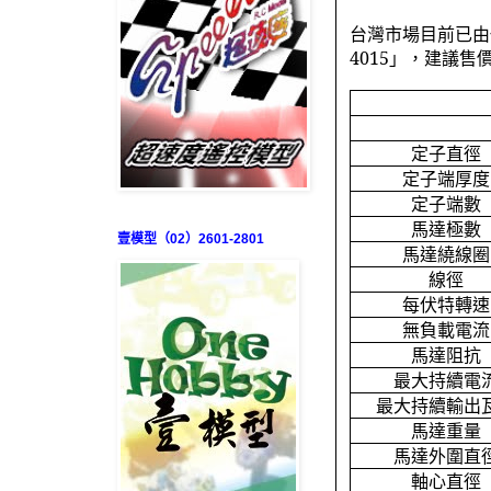
台灣市場目前已由
4015
」，建議售
定子直徑
定子端厚度
定子端數
馬達極數
壹模型（02）2601-2801
馬達繞線圈
線徑
每伏特轉速
無負載電流
馬達阻抗
最大持續電
最大持續輸出
馬達重量
馬達外圍直
軸心直徑