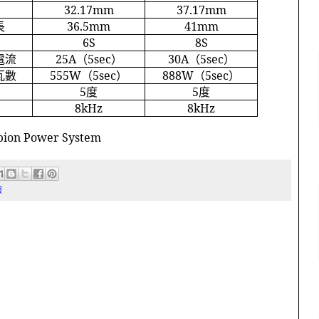
32.17mm
37.17mm
長
36.5mm
41mm
6S
8S
電流
25A
（
5sec
）
30A
（
5sec
）
瓦數
555W
（
5sec
）
888W
（
5sec
）
5
度
5
度
8kHz
8kHz
pion Power System
報