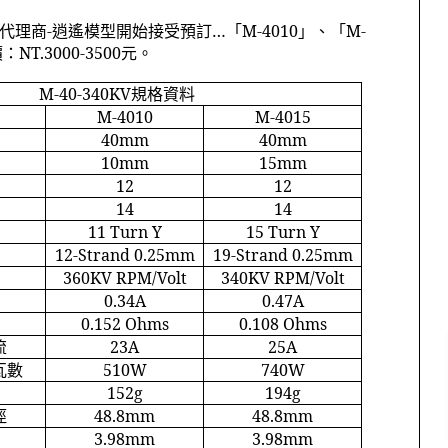
代理商
-
逍遙模型開始接受預訂…「
M-4010
」、「
M-
價：
NT.3000-3500
元。
M-40-340KV
規格資料
M-4010
M-4015
40mm
40mm
10mm
15mm
12
12
14
14
11 Turn Y
15 Turn Y
12-Strand 0.25mm
19-Strand 0.25mm
360KV RPM/Volt
340KV RPM/Volt
0.34A
0.47A
0.152 Ohms
0.108 Ohms
流
23A
25A
瓦數
510W
740W
152g
194g
徑
48.8mm
48.8mm
3.98mm
3.98mm