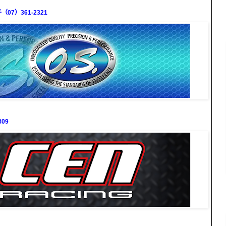
7）361-2321
09