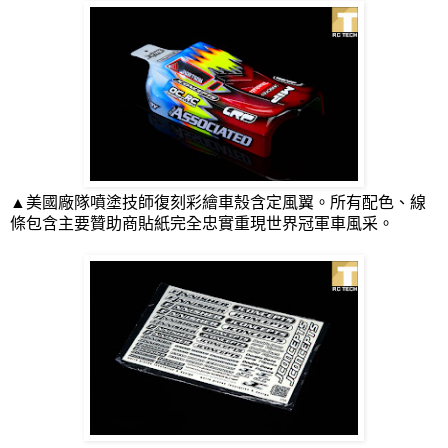
▲美國廠隊噴塗技師復刻彩繪車殼含定風翼。所有配色、線
條包含主要贊助商貼紙完全忠實重現世界冠軍車風采。