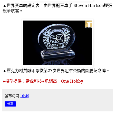
▲世界賽車輛設定表。由世界冠軍車手
-Steven Hartson
逐張
親筆填寫。
▲壓克力材質雕印象徵第
27
次世界冠軍榮銜的圖騰紀念牌。
●模型提供：雷虎科技●承銷商：
One Hobby
發布時間
16:49
分享