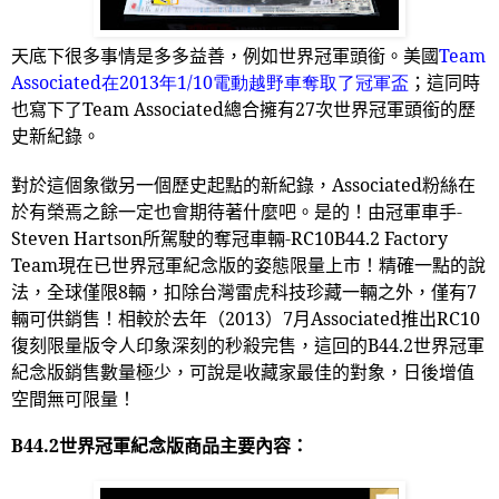
天底下很多事情是多多益善，例如世界冠軍頭銜。美國
Team
Associated
在2013
年1/10
電動越野車奪取了冠軍盃
；這同時
也寫下了
Team Associated
總合擁有
27
次世界冠軍頭銜的歷
史新紀錄。
對於這個象徵另一個歷史起點的新紀錄，
Associated
粉絲在
於有榮焉之餘一定也會期待著什麼吧。是的！由冠軍車手
-
Steven Hartson
所駕駛的奪冠車輛
-RC10B44.2 Factory
Team
現在已世界冠軍紀念版的姿態限量上市！精確一點的說
法，全球僅限
8
輛，扣除台灣雷虎科技珍藏一輛之外，僅有
7
輛可供銷售！相較於去年（
2013
）
7
月
Associated
推出
RC10
復刻限量版令人印象深刻的秒殺完售，這回的
B44.2
世界冠軍
紀念版銷售數量極少，可說是收藏家最佳的對象，日後增值
空間無可限量！
B44.2
世界冠軍紀念版商品主要內容：