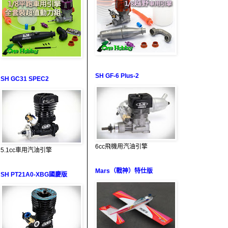
SH GF-6 Plus-2
SH GC31 SPEC2
6cc飛機用汽油引擎
5.1cc車用汽油引擎
Mars（戰神）特仕版
SH PT21A0-XBG國慶版