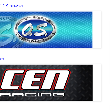
7）361-2321
09