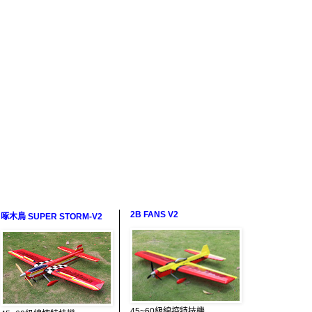
2B FANS V2
啄木鳥 SUPER STORM-V2
45~60級線控特技機