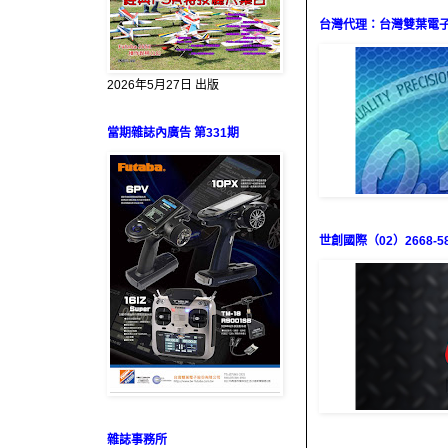
台灣代理：台灣雙葉電子（0
2026年5月27日 出版
當期雜誌內廣告 第331期
世創國際（02）2668-58
雜誌事務所