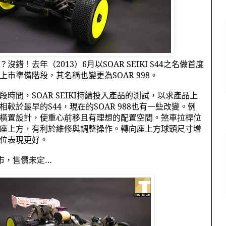
？沒錯！去年（
2013
）
6
月以
SOAR SEIKI S44
之名做首度
上市準備階段，其名稱也變更為
SOAR 998
。
段時間，
SOAR SEIKI
持續投入產品的測試，以求產品上
相較於最早的
S44
，現在的
SOAR 988
也有一些改變。例
橫置設計，使重心前移且有理想的配置空間。煞車拉桿位
座上方，有利於維修與調整操作。轉向座上方球頭尺寸增
位表現更好。
市，售價未定…