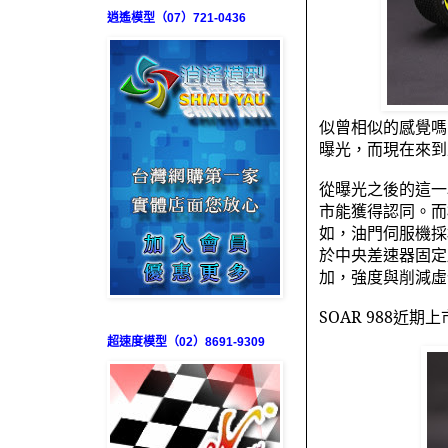
逍遙模型（07）721-0436
似曾相似的感覺嗎
曝光，而現在來到
從曝光之後的這一
市能獲得認同。而
如，油門伺服機採
於中央差速器固定
加，強度與削減虛
SOAR 988
近期上
超速度模型（02）8691-9309