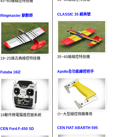
45~60級線控特技機
CLASSIC 35 經典號
Ringmaster 馴獸師
35~40級線控特技機
19~25級古典線控特技機
Apollo全功能線控把手
Futaba 16IZ
小~大型線控飛機專用
18動作微電腦遙控器系統
CEN FIAT ABARTH 595
CEN Ford F-450 SD