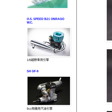
O.S. SPEED B21 ONRAGO
W.C.
1/8越野車用引擎
SH GF-9
9cc飛機用汽油引擎