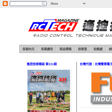
各期內文
各期廣告
商品情報
技術室
站務處
綜
遙控技術雜誌 第331期
台灣代理：台灣雙葉電子（0