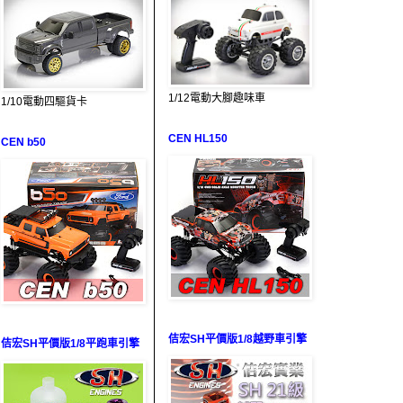
1/12電動大腳趣味車
1/10電動四驅貨卡
CEN HL150
CEN b50
佶宏SH平價版1/8越野車引擎
佶宏SH平價版1/8平跑車引擎