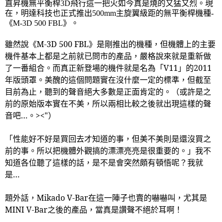
直昇機無平衡桿
3D
飛行這一把火如今真是燒的又猛又烈。現
在，明達科技也正式推出
500mm
主旋翼級距的無平衡桿機種
-
《
M-3D 500 FBL
》。
雖然說《
M-3D 500 FBL
》是剛推出的機種，但機體上的主要
機件基本上都是之前就已問市的產品，嚴格說來就是重新做
了一番組合。而真正新登場的機件就是名為「
V11
」的
2011
年版頭罩。美醜的這個問題實在沒什麼一定的標準，但截至
目前為止，聽到的聲音絕大多數是正面肯定的。（或許是之
前的原始版本實在不美，所以兩相比較之後就出現這樣的聲
音吧…。
><"
）
「性能好不好是買回去才知道的事，但美不美則是還沒買之
前的事。所以把機體外觀搞的漂漂亮亮是很重要的。」我不
知道各位聽了這樣的話，是不是會突然頗有頓悟呢？我就
是…
題外話，
Mikado V-Bar
在這一陣子也賣的嚇嚇叫，尤其是
MINI V-Bar
之後的產品，當真是讚聲不絕於耳啊！