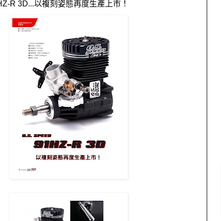
HZ-R 3D
...
以複刻姿態再度生產上市！