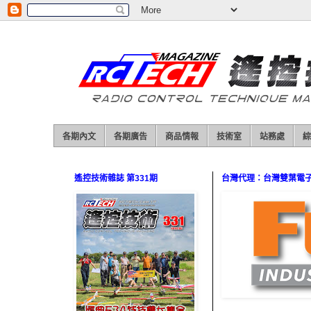
各期內文
各期廣告
商品情報
技術室
站務處
綜
遙控技術雜誌 第331期
台灣代理：台灣雙葉電子（0