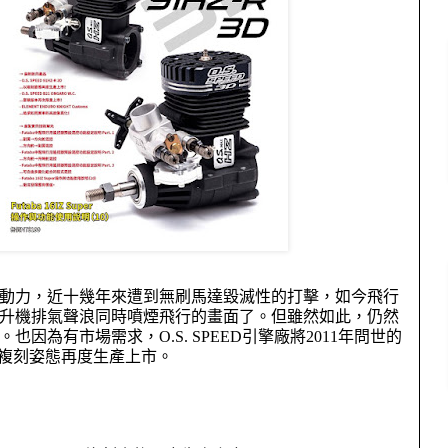
動力，近十幾年來遭到無刷馬達毀滅性的打擊，如今飛行
升機排氣聲浪同時噴煙飛行的畫面了。但雖然如此，仍然
。也因為有市場需求，
O.S. SPEED
引擎廠將
2011
年問世的
複刻姿態再度生產上市。