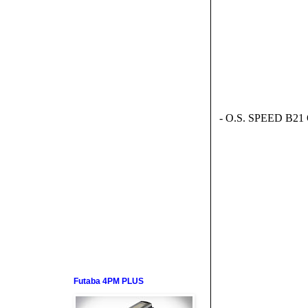
- O.S. SPEED B2
Futaba 4PM PLUS