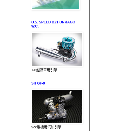
O.S. SPEED B21 ONRAGO
W.C.
1/8越野車用引擎
SH GF-9
9cc飛機用汽油引擎