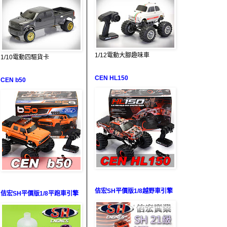
1/12電動大腳趣味車
1/10電動四驅貨卡
CEN HL150
CEN b50
佶宏SH平價版1/8越野車引擎
佶宏SH平價版1/8平跑車引擎