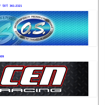
7）361-2321
09