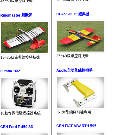
45~60級線控特技機
CLASSIC 35 經典號
Ringmaster 馴獸師
35~40級線控特技機
19~25級古典線控特技機
Apollo全功能線控把手
Futaba 16IZ
小~大型線控飛機專用
18動作微電腦遙控器系統
CEN FIAT ABARTH 595
CEN Ford F-450 SD