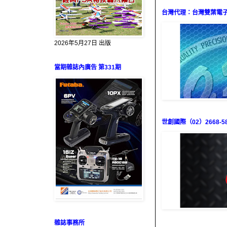
台灣代理：台灣雙葉電子（0
2026年5月27日 出版
當期雜誌內廣告 第331期
世創國際（02）2668-58
雜誌事務所