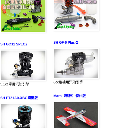
SH GF-6 Plus-2
SH GC31 SPEC2
6cc飛機用汽油引擎
5.1cc車用汽油引擎
Mars（戰神）特仕版
SH PT21A0-XBG國慶版