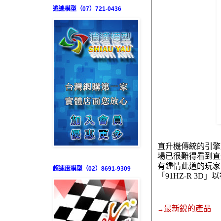
逍遙模型（07）721-0436
直升機傳統的引擎
場已很難得看到直
有鍾情此道的玩家
超速度模型（02）8691-9309
「
91HZ-R 3D
」以
最新銳的產品
→