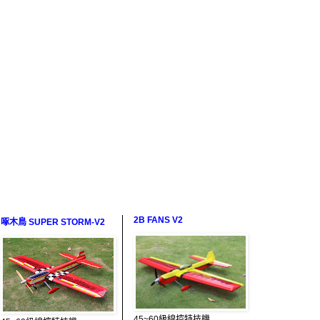
2B FANS V2
啄木鳥 SUPER STORM-V2
45~60級線控特技機