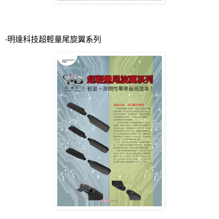
-
明達科技超輕量尾旋翼系列