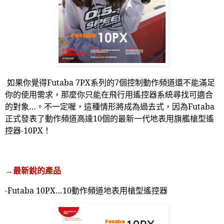
如果你覺得
Futaba 7PX
系列的
7
個控制動作頻道還不能滿足
你的使用需求，那麼你只能在飛行用遙控器系統尋找可適合
的對象…。不一定喔，這種情形將成為過去式，因為
Futaba
正式發表了動作頻道高達
10
個的最新一代地表用旗艦槍型遙
控器
-10PX
！
→最新銳的產品
-Futaba 10PX
…
10
動作頻道地表用槍型遙控器