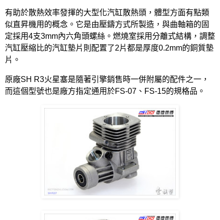
有助於散熱效率發揮的大型化汽缸散熱頭，體型方面有點類
似直昇機用的概念。它是由壓鑄方式所製造，與曲軸箱的固
定採用
4
支
3mm
內六角頭螺絲。燃燒室採用分離式結構，調整
汽缸壓縮比的汽缸墊片則配置了
2
片都是厚度
0.2mm
的銅質墊
片。
原廠
SH R3
火星塞是隨著引擎銷售時一併附屬的配件之一，
而這個型號也是廠方指定通用於
FS-07
、
FS-15
的規格品。