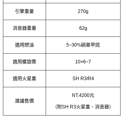
引擎重量
270g
消音器重量
62g
適用燃油
5~30%
硝基甲烷
適用螺旋槳
10
×
6~7
適用火星塞
SH R3/R4
NT.4200
元
建議售價
（附
SH R3
火星塞、消音器）