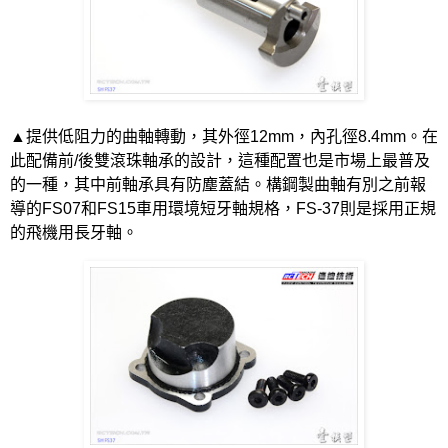
▲提供低阻力的曲軸轉動，其外徑
12mm
，內孔徑
8.4mm
。在
此配備前
/
後雙滾珠軸承的設計，這種配置也是市場上最普及
的一種，其中前軸承具有防塵蓋結。構鋼製曲軸有別之前報
導的
FS07
和
FS15
車用環境短牙軸規格，
FS-37
則是採用正規
的飛機用長牙軸。