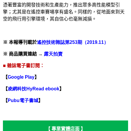
憑著豐富的開發技術和生產能力，推出眾多高性能模型引
擎；尤其是在遙控車賽場享有盛名。同樣的，從地面來到天
空的飛行用引擎環境，其自信心也毫無減損。
※ 本報導刊載於
遙控技術雜誌第253
期（2019.11
）
※ 商品購買連結 →
露天拍賣
■ 雜誌電子書訂閱：
【
Google Play
】
【
凌網科技HyRead ebook
】
【
Pubu
電子書城
】
【 專業實體店面 】