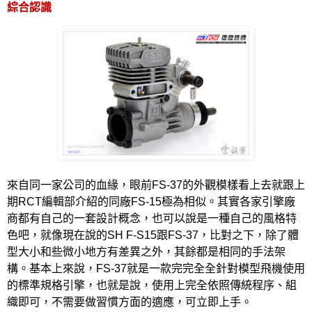
綜合認識
來自同一家公司的血緣，眼前
FS-37
的外觀模樣看上去就跟上
期
RCT
編輯部介紹的同廠
FS-15
極為相似。其實各家引擎廠
商都有自己的一套設計概念，也可以說是一種自己的風格特
色吧，就像現在說的
SH F-S15
跟
FS-37
，比對之下，除了體
型大小和些微小地方有差異之外，其餘都是相同的手法架
構。基本上來說，
FS-37
就是一款完完全全針對模型飛機使用
的標準規格引擎，也就是說，使用上完全依照傳統程序、組
織即可，不需要做習慣方面的適應，可立即上手。