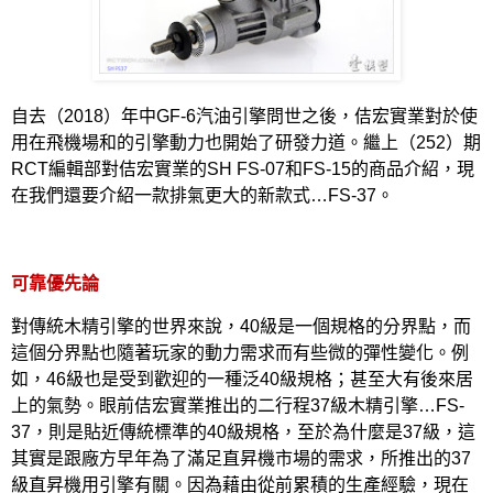
自去（
2018
）年中
GF-6
汽油引擎問世之後，佶宏實業對於使
用在飛機場和的引擎動力也開始了研發力道。繼上（
252
）期
RCT
編輯部對佶宏實業的
SH FS-07
和
FS-15
的商品介紹，現
在我們還要介紹一款排氣更大的新款式
…FS-37
。
可靠優先論
對傳統木精引擎的世界來說，
40
級是一個規格的分界點，而
這個分界點也隨著玩家的動力需求而有些微的彈性變化。例
如，
46
級也是受到歡迎的一種泛
40
級規格；甚至大有後來居
上的氣勢。眼前佶宏實業推出的二行程
37
級木精引擎…
FS-
37
，則是貼近傳統標準的
40
級規格，至於為什麼是
37
級，這
其實是跟廠方早年為了滿足直昇機市場的需求，所推出的
37
級直昇機用引擎有關。因為藉由從前累積的生產經驗，現在