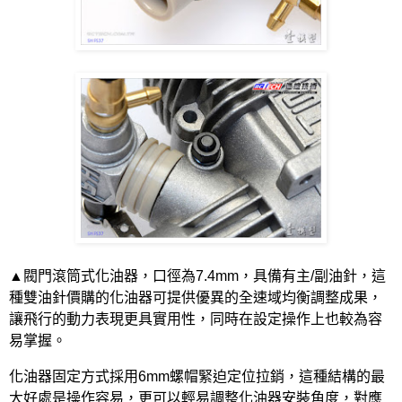
▲閥門滾筒式化油器，口徑為
7.4mm
，具備有主
/
副油針，這
種雙油針價購的化油器可提供優異的全速域均衡調整成果，
讓飛行的動力表現更具實用性，同時在設定操作上也較為容
易掌握。
化油器固定方式採用
6mm
螺帽緊迫定位拉銷，這種結構的最
大好處是操作容易，更可以輕易調整化油器安裝角度，對應