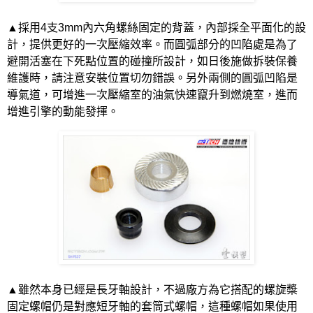
▲採用
4
支
3mm
內六角螺絲固定的背蓋，內部採全平面化的設
計，提供更好的一次壓縮效率。而圓弧部分的凹陷處是為了
避開活塞在下死點位置的碰撞所設計，如日後施做拆裝保養
維護時，請注意安裝位置切勿錯誤。另外兩側的圓弧凹陷是
導氣道，可增進一次壓縮室的油氣快速竄升到燃燒室，進而
增進引擎的動能發揮。
▲雖然本身已經是長牙軸設計，不過廠方為它搭配的螺旋槳
固定螺帽仍是對應短牙軸的套筒式螺帽，這種螺帽如果使用