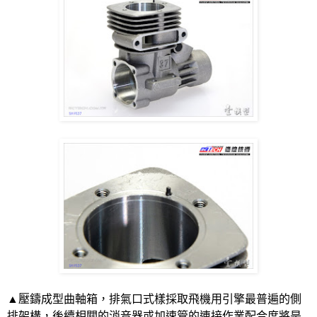
▲壓鑄成型曲軸箱，排氣口式樣採取飛機用引擎最普遍的側
排架構，後續相關的消音器或加速管的連接作業配合度將是