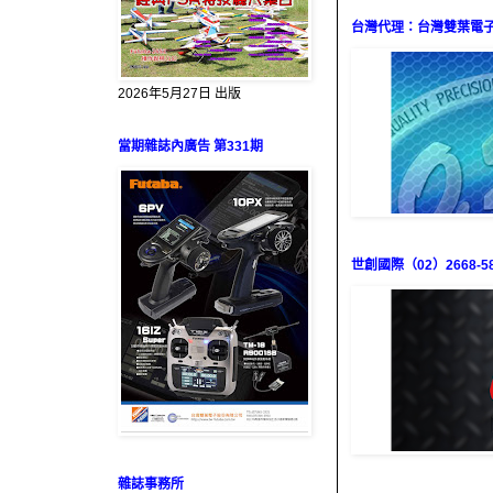
台灣代理：台灣雙葉電子（0
2026年5月27日 出版
當期雜誌內廣告 第331期
世創國際（02）2668-58
雜誌事務所