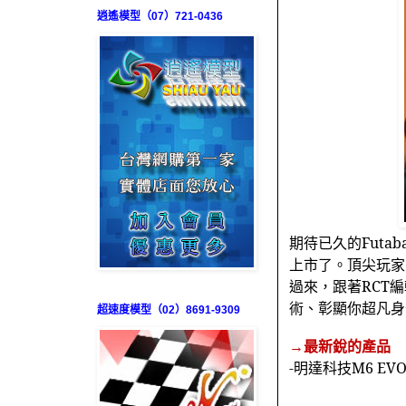
逍遙模型（07）721-0436
期待已久的
Futab
上市了。頂尖玩家
過來，跟著
RCT
編
術、彰顯你超凡身
超速度模型（02）8691-9309
→最新銳的產品
-
明達科技
M6 EVO.