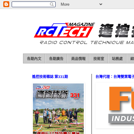
各期內文
各期廣告
商品情報
技術室
站務處
綜
遙控技術雜誌 第331期
台灣代理：台灣雙葉電子（0