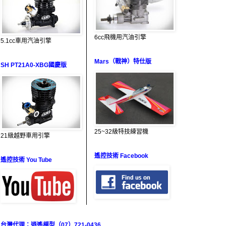
6cc飛機用汽油引擎
5.1cc車用汽油引擎
Mars（戰神）特仕版
SH PT21A0-XBG國慶版
25~32級特技練習機
21級越野車用引擎
遙控技術 Facebook
遙控技術 You Tube
台灣代理：逍遙模型（07）721-0436