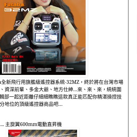
a
全新飛行用旗艦級遙控器系統
-32MZ
，終於將在台灣市場
、資深前輩、多金大爺、地方仕紳…來、來、來，統統圍
輯部一起近距離仔細細瞧瞧這款真正能匹配你精湛操控技
分地位的頂級遙控器商品吧…
..
主旋翼
600mm
電動直昇機