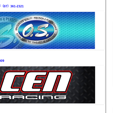
7）361-2321
09