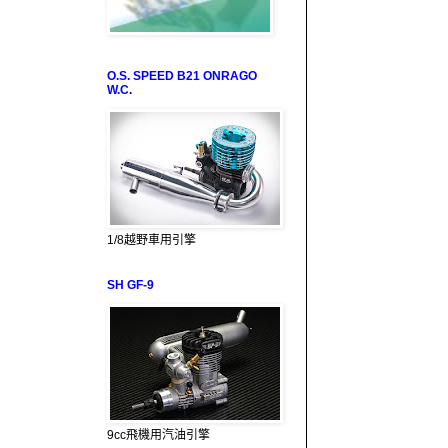
O.S. SPEED B21 ONRAGO
W.C.
1/8越野車用引擎
SH GF-9
9cc飛機用汽油引擎