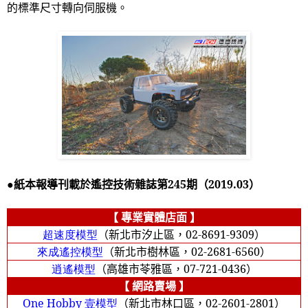
的標準尺寸轉向伺服機。
●紙本報導刊載於遙控技術雜誌第
245
期（
2019.03
）
【 專業實體店面 】
超速度模型
（新北市汐止區，
02-8691-9309
）
來成遙控模型
（新北市樹林區，
02-2681-6560
）
逍遙模型
（高雄市苓雅區，
07-721-0436
）
【 網路賣場 】
One Hobby
壹模型
（新北市林口區，
02-2601-2801
）