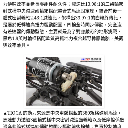
力傳輸效率並延長零組件耐久性；減速比
13.98:1
的三齒輪密
封式樣中央減速齒輪箱搭配整合式馬達固定座，結合前後一
體式密封輪軸
2.43:1
減速比，架構出
33.97:1
的齒輪終傳比，
是屬於低轉速高扭力驅動配置，四輪全時同步傳動，完全沒
有差速器的傳動型態，主要就是為了對應嚴苛的地形挑戰，
黑色
1.9
英吋輪框搭配軟質高抓地力複合越野橡膠輪胎，美觀
與效率兼具。
▲
TIOGA
的動力來源是中央車體搭載的
380
規格碳刷馬達，
馬達動力透過
3
齒輪式樣中央密封減速齒輪箱以及低摩擦係數
滑套伸縮式樣連結傳動軸同步驅動前後輪軸；負責控制速度