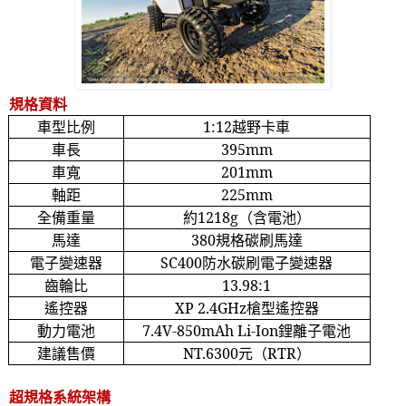
規格資料
車型比例
1:12
越野卡車
車長
395mm
車寬
201mm
軸距
225mm
全備重量
約
1218g
（含電池）
馬達
380
規格碳刷馬達
電子變速器
SC400
防水碳刷電子變速器
齒輪比
13.98:1
遙控器
XP 2.4GHz
槍型遙控器
動力電池
7.4V-850mAh Li-Ion
鋰離子電池
建議售價
NT.6300
元（
RTR
）
超規格系統架構