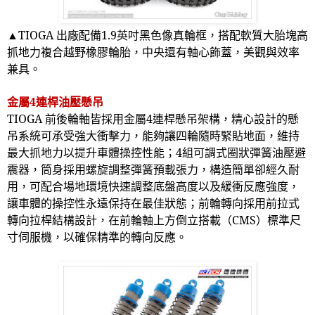
▲
TIOGA
出廠配備
1.9
英吋黑色像真輪框，搭配軟質大胎塊高
抓地力複合越野橡膠輪胎，中央還有軸心飾蓋，美觀與效率
兼具。
金屬
4
連桿油壓懸吊
TIOGA
前後輪軸皆採用金屬
4
連桿懸吊架構，精心設計的懸
吊系統可承受強大衝擊力，能夠讓四輪隨時緊貼地面，維持
最大抓地力以提升車體操控性能；
4
組可調式圈狀彈簧油壓避
震器，筒身採用螺旋調整彈簧預載張力，構造簡單卻經久耐
用，可配合場地環境快速調整底盤高度以及緩衝反應強度，
讓車體的操控性永遠保持在最佳狀態；前輪轉向採用前拉式
轉向拉桿結構設計，在前輪軸上方倒立搭載（
CMS
）標準尺
寸伺服機，以確保精準的轉向反應。