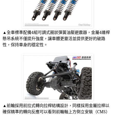
▲全車標準配備
4
組可調式圈狀彈簧油壓避震器，金屬
4
連桿
懸吊系統不僅提升強度，讓車體更靈活並提供更好的破路
性，保持車身的穩定性。
▲
前輪採用前拉式轉向拉桿結構設計，同樣採用金屬拉桿以
確保精準的轉向反應可以看到前輪軸上方倒立安裝（
CMS
）