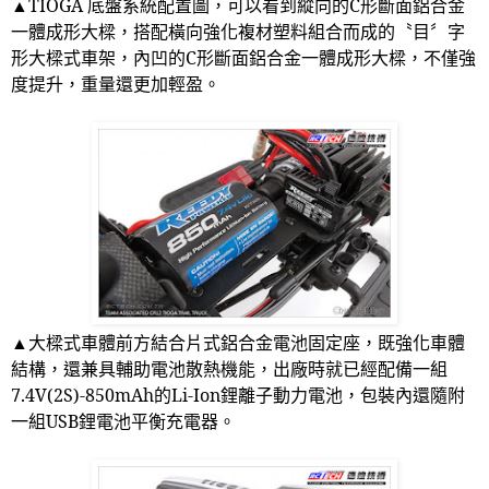
▲TIOGA
底盤系統配置圖，可以看到縱向的
C
形斷面鋁合金
一體成形大樑，搭配橫向強化複材塑料組合而成的〝目〞字
形大樑式車架，內凹的
C
形斷面鋁合金一體成形大樑，不僅強
度提升，重量還更加輕盈。
▲
大樑式車體前方結合片式鋁合金電池固定座，既強化車體
結構，還兼具輔助電池散熱機能，出廠時就已經配備一組
7.4V(2S)-850mAh
的
Li-Ion
鋰離子動力電池，包裝內還隨附
一組
USB
鋰電池平衡充電器。