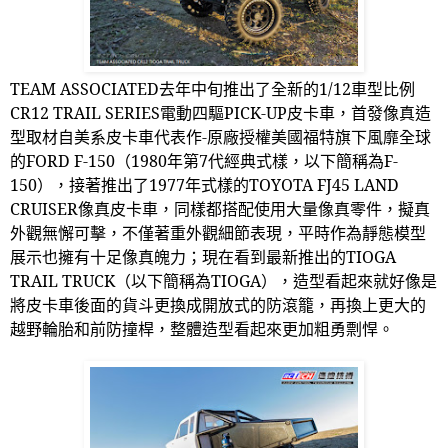
TEAM ASSOCIATED
去年中旬推出了全新的
1/12
車型比例
CR12 TRAIL SERIES
電動四驅
PICK-UP
皮卡車，首發像真造
型取材自美系皮卡車代表作-原廠授權美國福特旗下風靡全球
的
FORD F-150
（
1980
年第
7
代經典式樣，以下簡稱為
F-
150
），接著推出了
1977
年式樣的
TOYOTA FJ45 LAND
CRUISER
像真皮卡車，同樣都搭配使用大量像真零件，擬真
外觀無懈可擊，不僅著重外觀細節表現，平時作為靜態模型
展示也擁有十足像真魄力；現在看到最新推出的
TIOGA
TRAIL TRUCK
（以下簡稱為
TIOGA
），造型看起來就好像是
將皮卡車後面的貨斗更換成開放式的防滾籠，再換上更大的
越野輪胎和前防撞桿，整體造型看起來更加粗勇剽悍。