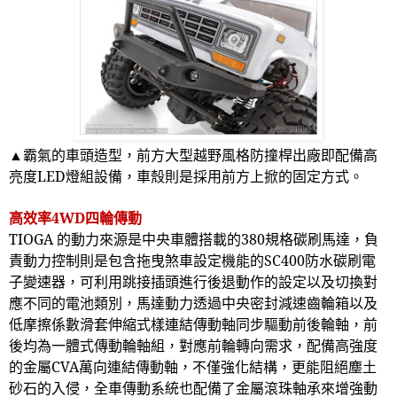
▲
霸氣的車頭造型，前方大型越野風格防撞桿出廠即配備高
亮度
LED
燈組設備，車殼則是採用前方上掀的固定方式。
高效率
4WD
四輪傳動
TIOGA
的動力來源是中央車體搭載的
380
規格碳刷馬達，負
責動力控制則是包含拖曳煞車設定機能的
SC400
防水碳刷電
子變速器，可利用跳接插頭進行後退動作的設定以及切換對
應不同的電池類別，馬達動力透過中央密封減速齒輪箱以及
低摩擦係數滑套伸縮式樣連結傳動軸同步驅動前後輪軸，前
後均為一體式傳動輪軸組，對應前輪轉向需求，配備高強度
的金屬
CVA
萬向連結傳動軸，不僅強化結構，更能阻絕塵土
砂石的入侵，全車傳動系統也配備了金屬滾珠軸承來增強動