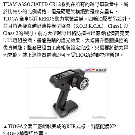
TEAM ASSOCIATED CR12
系列在所有的越野車款當中，屬
於比較小的比例規格，但是硬體架構絕對是應有盡有，
TIOGA
全車採用
REEDY
動力電裝設備，四輪油壓懸吊設計，
並且符合擬真越野遙控模型協會（
S.O.R.R.C.A.
）
Class1
與
Class 2
的規則，前方大型越野風格防撞桿出廠即配備高亮度
LED
燈組設備，畫龍點睛的燈光效果，大幅提升整體操控的
像真樂趣；整套已經由工廠組裝設定完成，只需要將動力電
池充飽，裝上遙控器電池即可享受
TIOGA
越野操控樂趣。
▲TIOGA
全套工廠組裝完成的
RTR
式樣，出廠配備
XP
2.4GHz
槍型遙控器。