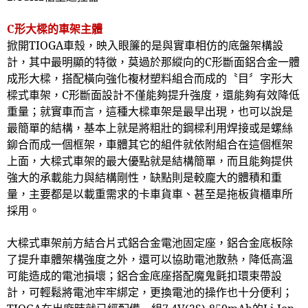
C
形大樑的車架主體
掀開
TIOGA
車殼，映入眼簾的是與實車相仿的底盤架構設
計，其中最明顯的特徵，莫過於那縱向的
C
形斷面鋁合金一體
成形大樑，搭配橫向強化複材塑料組合而成的〝目〞字形大
樑式車架，
C
形斷面設計不僅能夠提升強度，還能夠有效降低
重量；就實車而言，這種大樑車架是最早出現，也可以說是
最簡單的結構，基本上就是將粗壯的鋼樑利用焊接或是螺絲
鉚合而成一個框架，車體其它的組件就依附組合在這個框架
上面，大樑式車架的最大優點就是結構簡單，而且能夠提供
強大的承載能力與結構剛性，缺點則是較龐大的體積和重
量，主要都是以載重需求的卡車貨車、甚至是拖板貨櫃車所
採用。
大樑式車架前方結合片式鋁合金電池固定座，鋁合金底板除
了提升車體架構強度之外，還可以協助電池散熱，降低高溫
可能造成的電池損壞；鋁合金底座搭配魔鬼氈扣環束帶設
計，可輕鬆將電池牢牢綁定，更換電池的操作也十分便利；