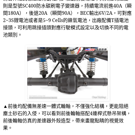
則是型號
SC400
防水碳刷電子變速器，持續電流前進
40A
（瞬
間
180A
），後退
20A
（瞬間
90A
），
BEC
輸出
6V/2A
，可對應
2~3S
鋰電池或者是
5~9 Cells
的鎳氫電池，出廠配備
T
插電池
接頭，可利用跳接插頭對應行駛模式設定以及切換不同的電
池類別。
▲前後均配備無差速一體式輪軸，不僅強化結構，更能阻絕
塵土砂石的入侵，可以看到前後輪軸搭配
4
連桿式懸吊架構，
前後輪軸仿真的差速器外殼造型，帶來畫龍點睛的視覺效
果。