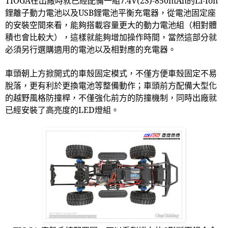
TIOGA
在出廠時就已經配備一組
7.4V(2S)-850mAh
的
Li-Ion
鋰離子動力電池以及
USB
鋰電池平衡充電器，從電池固定座
的安裝空間來看，能夠搭載容量更大的動力電池組（相對體
積也會比較大），這樣就能夠增加操作時間，當然這部分就
必須另行選購適用的電池以及相對應的充電器。
車頭朝上方掀開式的車殼固定模式，不僅方便車殼固定不易
脫落，更有利於更換電池等整備動作；車頭前方配備大型化
的越野風格防撞桿，不僅強化前方的防撞機制，同時出廠就
已經安裝了高亮度的
LED
燈組。