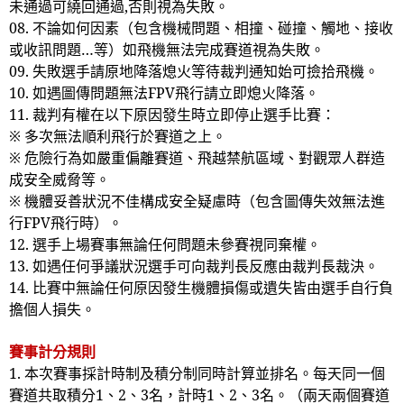
未通過可繞回通過
,
否則視為失敗。
08.
不論如何因素（包含機械問題、相撞、碰撞、觸地、接收
或收訊問題…等）如飛機無法完成賽道視為失敗。
09.
失敗選手請原地降落熄火等待裁判通知始可撿拾飛機。
10.
如遇圖傳問題無法
FPV
飛行請立即熄火降落。
11.
裁判有權在以下原因發生時立即停止選手比賽：
※ 多次無法順利飛行於賽道之上。
※ 危險行為如嚴重偏離賽道、飛越禁航區域、對觀眾人群造
成安全威脅等。
※ 機體妥善狀況不佳構成安全疑慮時（包含圖傳失效無法進
行
FPV
飛行時）。
12.
選手上場賽事無論任何問題未參賽視同棄權。
13.
如遇任何爭議狀況選手可向裁判長反應由裁判長裁決。
14.
比賽中無論任何原因發生機體損傷或遺失皆由選手自行負
擔個人損失。
賽事計分規則
1.
本次賽事採計時制及積分制同時計算並排名。每天同一個
賽道共取積分
1
、
2
、
3
名，計時
1
、
2
、
3
名。（兩天兩個賽道