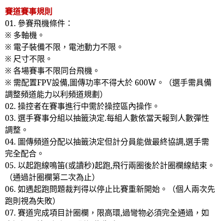
賽道賽事規則
01.
參賽飛機條件：
※ 多軸機。
※ 電子裝備不限，電池動力不限。
※ 尺寸不限。
※ 各場賽事不限同台飛機。
※ 需配置
FPV
設備
,
圖傳功率不得大於
600W
。（選手需具備
調整頻道能力以利頻道規劃）
02.
操控者在賽事進行中需於操控區內操作。
03.
選手賽事分組以抽籤決定
.
每組人數依當天報到人數彈性
調整。
04.
圖傳頻道分配以抽籤決定但計分員能做最終協調
,
選手需
完全配合。
05.
以起跑線鳴笛
(
或讀秒
)
起跑
,
飛行兩圈後於計圈欄線結束。
（通過計圈欄第二次為止）
06.
如遇起跑問題裁判得以停止比賽重新開始。（個人兩次先
跑則視為失敗）
07.
賽道完成項目計圈欄，限高環
,
過彎物必須完全通過，如