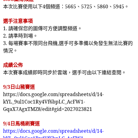
本次比賽使用以下
4
個頻道：
5665
、
5725
、
5860
、
5945
。
選手注意事項
1.
請確保您的圖傳可方便調整頻道。
2.
請準時到場。
3.
每場賽事不限同台飛機
,
選手可多準備以免發生無法比賽的
情況。
成績公佈
本次賽事成績即時同步於雲端，選手可由以下連結查閱。
9/3
日山豬賽道
https://docs.google.com/spreadsheets/d/14-
kYL_9ul1Coc1Ry4Vf6bpLC_AcFW1-
GqaX7AgxTMZ8/edit#gid=2027023821
9/4
日馬桶刷賽道
https://docs.google.com/spreadsheets/d/14-