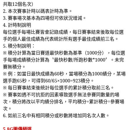
共取
12
個名次）
2.
本次賽事計時以碼表計時為準。
3.
賽事場次基本為四場但可依狀況增減。
4.
計時制說明
每位選手每場比賽皆會記錄成績，每日賽事結束後取每位選
手的個人最佳成績為代表統計所有選手最佳成績前三名。
5.
積分制說明：
※ 積分計算為當日賽道最快秒數為基準（
1000
分），每位選
手每場成績積分計算為〝最快秒數
/
所跑秒數
*1000
〞。未完
賽無積分。
※ 例：如當日最快成績為
60
秒，當場積分為
1000
績分，某場
選手跑
65
秒，可得到
60/65
×
1000=923
積分。
※ 每日賽事結束後統計每位選手的累計積分取前三名。
※ 賽事如遇不可抗拒的因素導致選手無法參賽同數量的場
次，積分將改以平均績分排名，平均積分
=
累計積分÷參賽場
次。
6.
如前三名中有相同積分或秒數將增加同名次人數。
5.8G
圖傳頻道