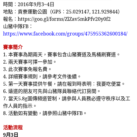
時間︰
2016
年
9
月
3~4
日
地點︰貢寮運動公園（
GPS
︰
25.029147, 121.929844
）
報名︰
https://goo.gl/forms/ZlZav5mkPfv20y0f2
山豬中隊
FB
：
https://www.facebook.com/groups/475955362600184/
賽事簡介
1.
本賽事為期兩天，賽事包含山豬賽道及馬桶刷賽道。
2.
兩天賽事可擇一參加。
3.
此次賽事免報名費。
4.
詳細賽事規則，請參考文件後續。
5.
第一天賽事提供午餐，請在報到時表明︰我要吃便當。
6.
遠道的朋友可先與山豬隊員聯絡代訂房間。
7.
當天
5.8g
圖傳頻道管制，請參與人員務必遵守秩序以及工
作人員的指示。
8.
活動如有變動，請參照山豬中隊
FB
。
活動流程
9
月
3
日