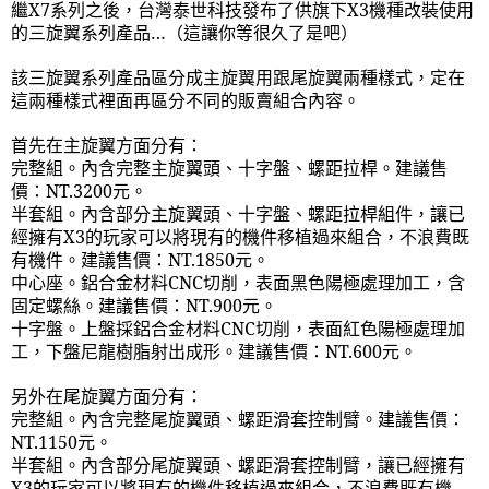
繼
X7
系列之後，台灣泰世科技發布了供旗下
X3
機種改裝使用
的三旋翼系列產品…（這讓你等很久了是吧）
該三旋翼系列產品區分成主旋翼用跟尾旋翼兩種樣式，定在
這兩種樣式裡面再區分不同的販賣組合內容。
首先在主旋翼方面分有：
完整組。內含完整主旋翼頭、十字盤、螺距拉桿。建議售
價：NT.3200元。
半套組。內含部分主旋翼頭、十字盤、螺距拉桿組件，讓已
經擁有
X3
的玩家可以將現有的機件移植過來組合，不浪費既
有機件。建議售價：NT.1850元。
中心座。鋁合金材料
CNC
切削，表面黑色陽極處理加工，含
固定螺絲。建議售價：NT.900元。
十字盤。上盤採鋁合金材料
CNC
切削，表面紅色陽極處理加
工，下盤尼龍樹脂射出成形。建議售價：NT.600元。
另外在尾旋翼方面分有：
完整組。內含完整尾旋翼頭、螺距滑套控制臂。建議售價：
NT.1150元。
半套組。內含部分尾旋翼頭、螺距滑套控制臂，讓已經擁有
X3
的玩家可以將現有的機件移植過來組合，不浪費既有機