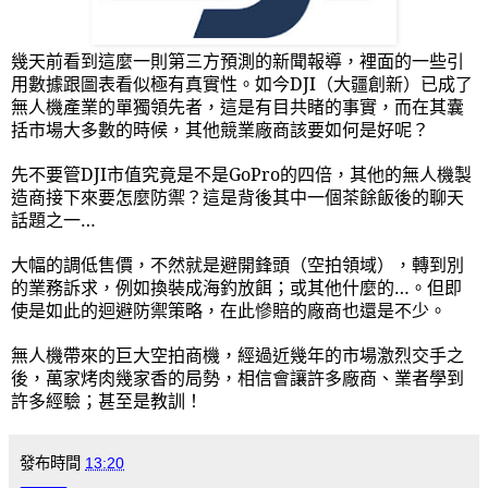
幾天前看到這麼一則第三方預測的新聞報導，裡面的一些引
用數據跟圖表看似極有真實性。如今
DJI
（大疆創新）已成了
無人機產業的單獨領先者，這是有目共睹的事實，而在其囊
括市場大多數的時候，其他競業廠商該要如何是好呢？
先不要管
DJI
市值究竟是不是
GoPro
的四倍，其他的無人機製
造商接下來要怎麼防禦？這是背後其中一個茶餘飯後的聊天
話題之一…
大幅的調低售價，不然就是避開鋒頭（空拍領域），轉到別
的業務訴求，例如換裝成海釣放餌；或其他什麼的…。但即
使是如此的迴避防禦策略，在此慘賠的廠商也還是不少。
無人機帶來的巨大空拍商機，經過近幾年的市場激烈交手之
後，萬家烤肉幾家香的局勢，相信會讓許多廠商、業者學到
許多經驗；甚至是教訓！
發布時間
13:20