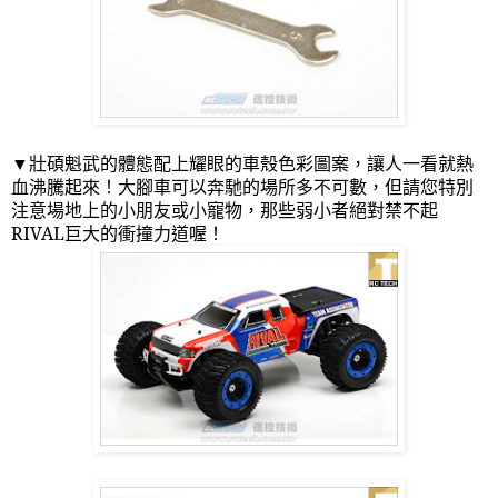
▼壯碩魁武的體態配上耀眼的車殼色彩圖案，讓人一看就熱
血沸騰起來！大腳車可以奔馳的場所多不可數，但請您特別
注意場地上的小朋友或小寵物，那些弱小者絕對禁不起
RIVAL
巨大的衝撞力道喔！