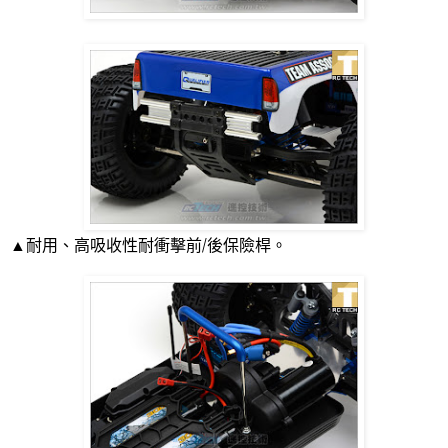
▲耐用、高吸收性耐衝擊前
/
後保險桿。