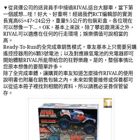
▼從貨運公司的送貨員手中接過
RIVAL
這台大腳車，當下第
一個感想…哇！好大、好重啊！經過我們
RCT
編輯部的實測
長寬高
65
×
47
×
24
公分，重量
9.5
公斤的包裝彩盒，各位現在
可以想像一下…。
OK
，基本上來說，除了攀岩跟溯溪之外，
RIVAL
可以適應在任何的行走環境；娛樂價值可說相當的
高。
Ready-To-Run
的全完成車銷售模式，車友基本上只需要另購
遙控控器用的
6
顆
3
號電池；以及對應鎳氫電池的充電器即可
開始體驗
RIVAL
所能帶給您的狂野樂趣。是的，整個事情比
您原本想像的要簡單許多。
除了全完成車體，讓購買的車友知道怎麼操作
RIVAL
的使用
說明書也附屬在銷售包裝之內。未來如需要維修或保養都可
以從這本冊子裡找到相關的資料，所以請務必妥善保管留
存。