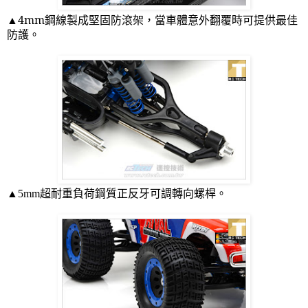
▲
4mm
鋼線製成堅固防滾架，當車體意外翻覆時可提供最佳
防護。
▲
5mm
超耐重負荷鋼質正反牙可調轉向螺桿。