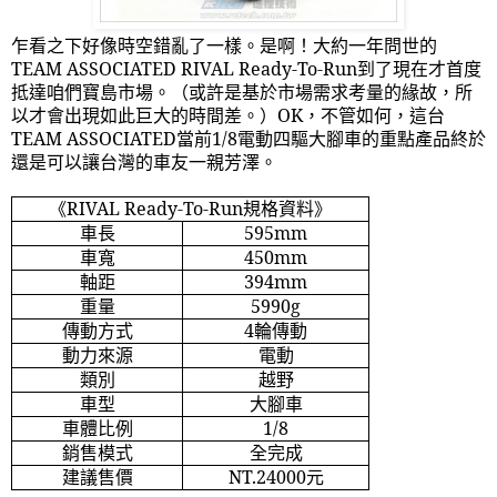
乍看之下好像時空錯亂了一樣。是啊！大約一年問世的
TEAM ASSOCIATED RIVAL Ready-To-Run
到了現在才首度
抵達咱們寶島市場。（或許是基於市場需求考量的緣故，所
以才會出現如此巨大的時間差。）
OK
，不管如何，這台
TEAM ASSOCIATED
當前
1/8
電動四驅大腳車的重點產品終於
還是可以讓台灣的車友一親芳澤。
《
RIVAL Ready-To-Run
規格資料》
車長
595mm
車寬
450mm
軸距
394mm
重量
5990g
傳動方式
4
輪傳動
動力來源
電動
類別
越野
車型
大腳車
車體比例
1/8
銷售模式
全完成
建議售價
NT.24000
元