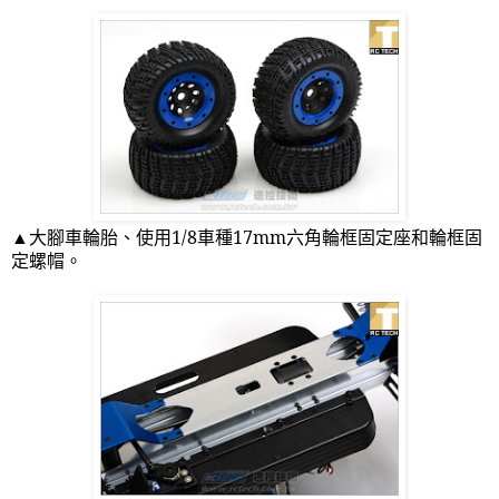
▲大腳車輪胎、使用
1/8
車種
17mm
六角輪框固定座和輪框固
定螺帽。