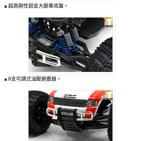
▲超高剛性鋁金大腳車底盤。
▲
8
支可調式油壓避震器。