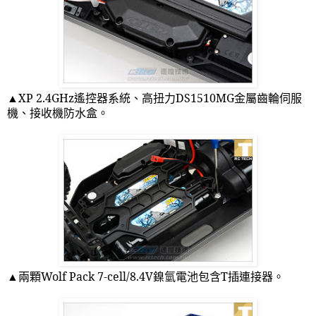
▲
XP 2.4GHz
遙控器系統、高扭力
DS1510MG
金屬齒輪伺服
機、接收機防水盒。
▲兩顆
Wolf Pack 7-cell/8.4V
鎳氫電池包含
T
插連接器。