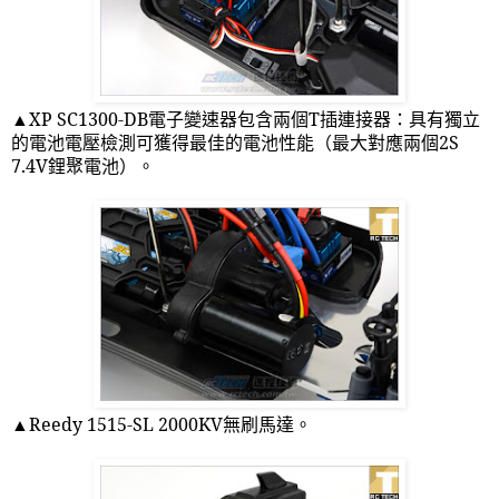
▲
XP SC1300-DB
電子變速器包含兩個
T
插連接器：具有獨立
的電池電壓檢測可獲得最佳的電池性能（最大對應兩個
2S
7.4V
鋰聚電池）。
▲
Reedy 1515-SL 2000KV
無刷馬達。