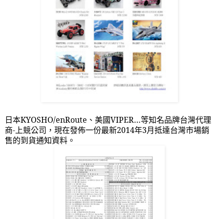
日本
KYOSHO/enRoute
、美國
VIPER
…等知名品牌台灣代理
商
-
上競公司，現在發佈一份最新
2014
年
3
月抵達台灣市場銷
售的到貨通知資料。