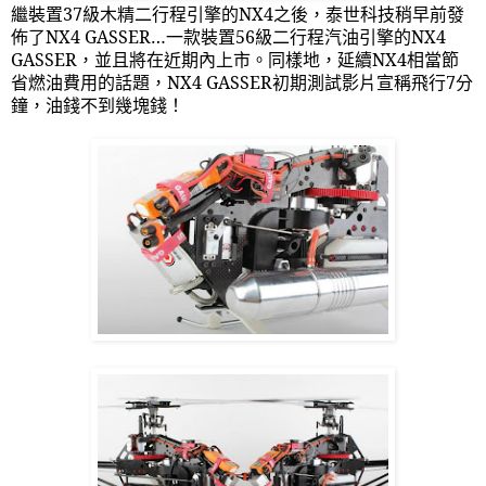
繼裝置
37
級木精二行程引擎的
NX4
之後，泰世科技稍早前發
佈了
NX4 GASSER
…一款裝置
56
級二行程汽油引擎的
NX4
GASSER
，並且將在近期內上市。同樣地，延續
NX4
相當節
省燃油費用的話題，
NX4 GASSER
初期測試影片宣稱飛行
7
分
鐘，油錢不到幾塊錢！