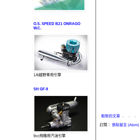
O.S. SPEED B21 ONRAGO
W.C.
1/8越野車用引擎
SH GF-9
較新的文章
訂閱：
張貼留言 (Atom)
9cc飛機用汽油引擎