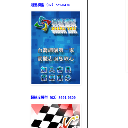
逍遙模型（07）721-0436
超速度模型（02）8691-9309