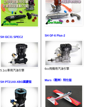
SH GF-6 Plus-2
SH GC31 SPEC2
6cc飛機用汽油引擎
5.1cc車用汽油引擎
Mars（戰神）特仕版
SH PT21A0-XBG國慶版