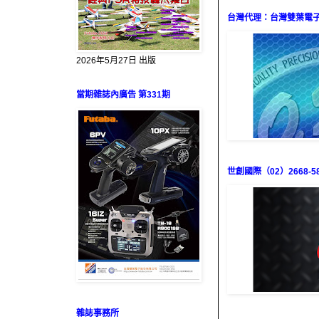
台灣代理：台灣雙葉電子（0
2026年5月27日 出版
當期雜誌內廣告 第331期
世創國際（02）2668-58
雜誌事務所