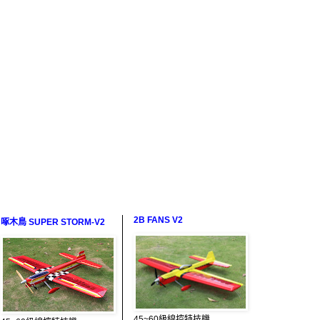
2B FANS V2
啄木鳥 SUPER STORM-V2
45~60級線控特技機