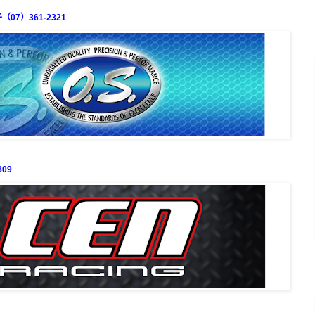
7）361-2321
09