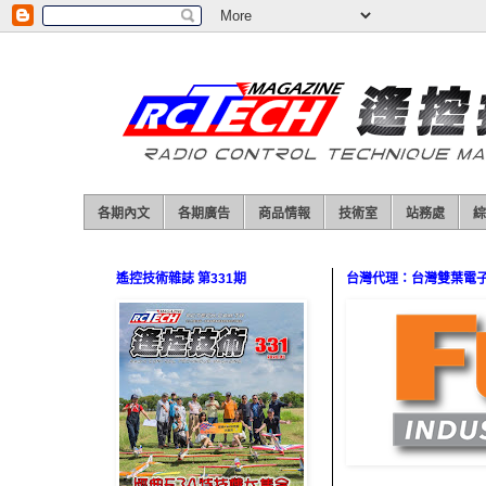
各期內文
各期廣告
商品情報
技術室
站務處
綜
遙控技術雜誌 第331期
台灣代理：台灣雙葉電子（0