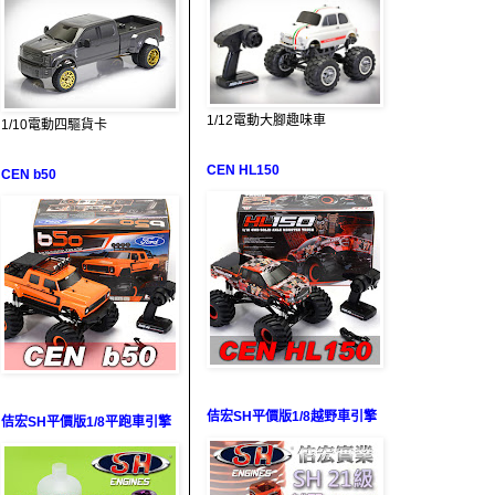
1/12電動大腳趣味車
1/10電動四驅貨卡
CEN HL150
CEN b50
佶宏SH平價版1/8越野車引擎
佶宏SH平價版1/8平跑車引擎