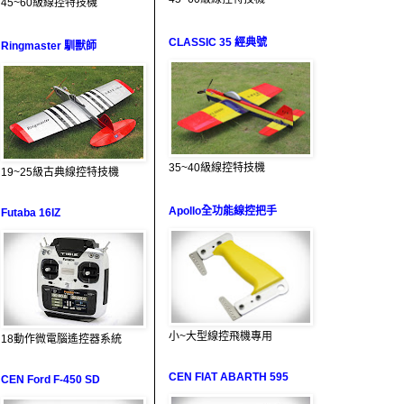
45~60級線控特技機
CLASSIC 35 經典號
Ringmaster 馴獸師
35~40級線控特技機
19~25級古典線控特技機
Apollo全功能線控把手
Futaba 16IZ
小~大型線控飛機專用
18動作微電腦遙控器系統
CEN FIAT ABARTH 595
CEN Ford F-450 SD