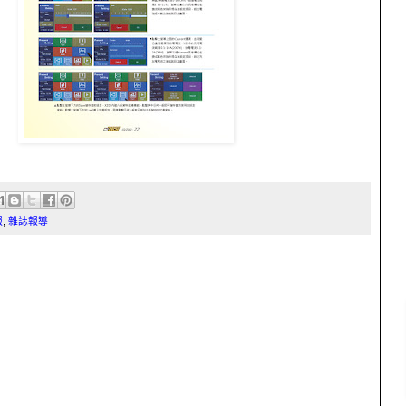
報
,
雜誌報導