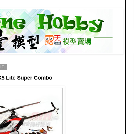
期日
 Lite Super Combo