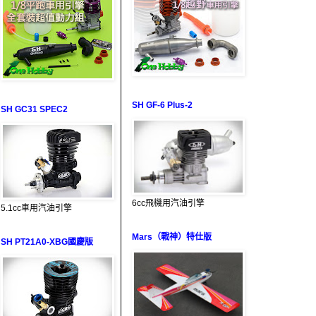
SH GF-6 Plus-2
SH GC31 SPEC2
6cc飛機用汽油引擎
5.1cc車用汽油引擎
Mars（戰神）特仕版
SH PT21A0-XBG國慶版