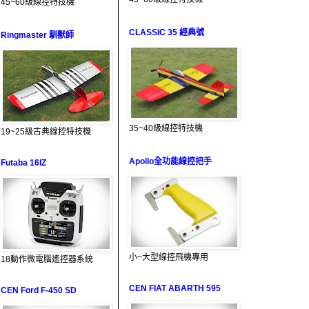
45~60級線控特技機
CLASSIC 35 經典號
Ringmaster 馴獸師
35~40級線控特技機
19~25級古典線控特技機
Apollo全功能線控把手
Futaba 16IZ
小~大型線控飛機專用
18動作微電腦遙控器系統
CEN FIAT ABARTH 595
CEN Ford F-450 SD