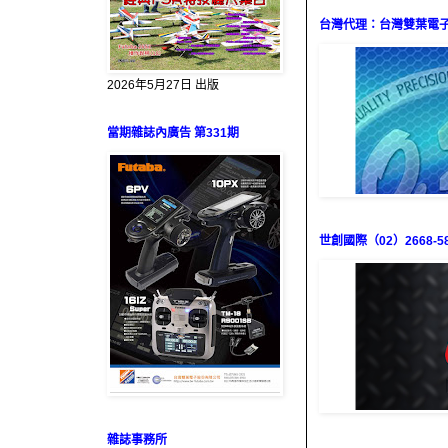
台灣代理：台灣雙葉電子（0
2026年5月27日 出版
當期雜誌內廣告 第331期
世創國際（02）2668-58
雜誌事務所