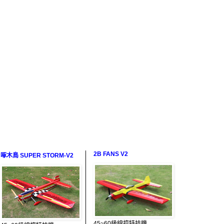
2B FANS V2
啄木鳥 SUPER STORM-V2
45~60級線控特技機