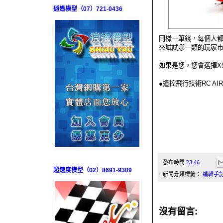
逍遙模型（07）721-0436
同樣一筆錢，每個人都有不
來試試哪一類的玩家
如果是您，您會選擇X5還是X
●遙控飛行技術RC AIR 
發布時間
23:46
超速度模型（02）8691-9309
新聞分類標籤：
編輯手
沒有留言: