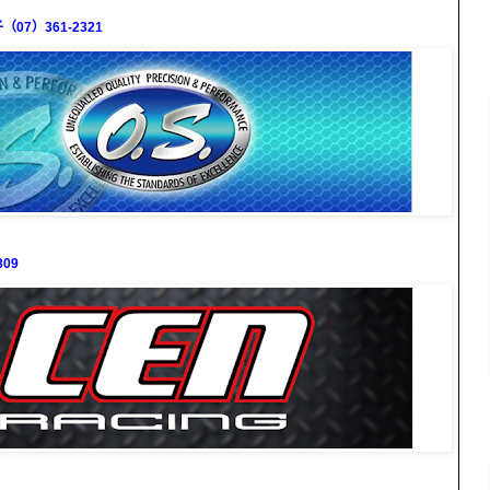
7）361-2321
09