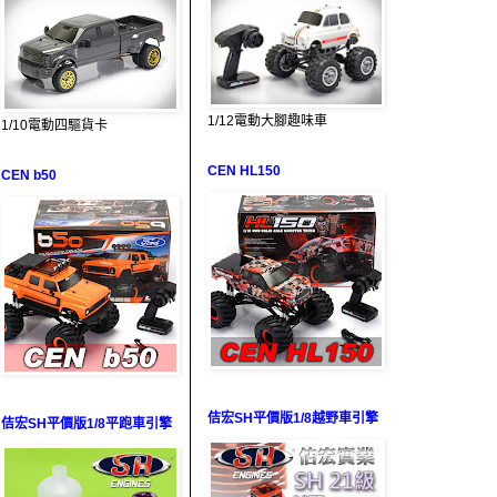
1/12電動大腳趣味車
1/10電動四驅貨卡
CEN HL150
CEN b50
佶宏SH平價版1/8越野車引擎
佶宏SH平價版1/8平跑車引擎