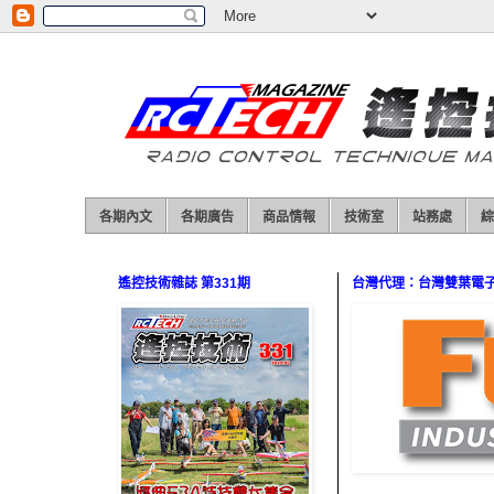
各期內文
各期廣告
商品情報
技術室
站務處
綜
遙控技術雜誌 第331期
台灣代理：台灣雙葉電子（0