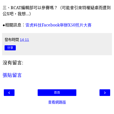
三、
RCAT
編輯部可以參賽嗎？（可能會引來特權疑慮而遭到
公
X
吧，我想…）
●相關訊息：
雷
虎科技Facebook
舉辦X50
照片大賽
發布時間
14:11
分享
沒有留言:
張貼留言
‹
›
首頁
查看網路版