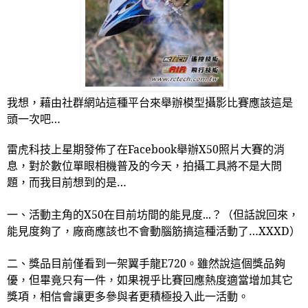
我想，藉由社群網站這種平台來舉辦模型攝影比賽應該這是
頭一次吧…
雷虎科技上星期發佈了在
Facebook
舉辦
X50
照片大賽的消
息，對於數位單眼相機普及的今天，拍攝工具將不是大問
題，而我目前想到的是…
一、活動主角的
X50
在目前坊間的能見度
...
？（但話說回來，
能見度夠了，廠商應該也不會動腦筋搞這種活動了…
XXXD
）
二、獎品目前僅看到一架翼手龍
E720
。雖然說這個獎品夠
優，但畢竟只有一件，如果視乎比賽回應熱度適當增加其它
獎項，相信會讓更多參與者更積極投入此一活動。