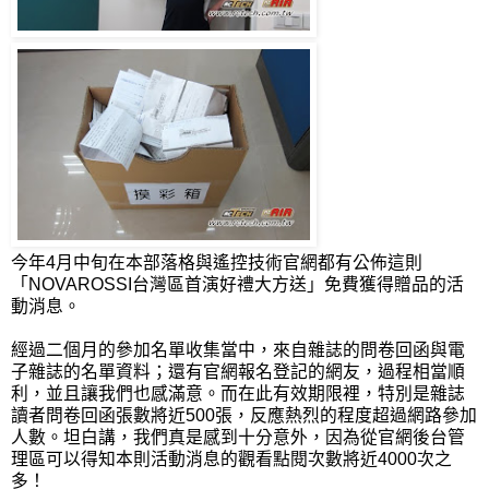
今年4月中旬在本部落格與遙控技術官網都有公佈這則
「NOVAROSSI台灣區首演好禮大方送」免費獲得贈品的活
動消息。
經過二個月的參加名單收集當中，來自雜誌的問卷回函與電
子雜誌的名單資料；還有官網報名登記的網友，過程相當順
利，並且讓我們也感滿意。而在此有效期限裡，特別是雜誌
讀者問卷回函張數將近500張，反應熱烈的程度超過網路參加
人數。坦白講，我們真是感到十分意外，因為從官網後台管
理區可以得知本則活動消息的觀看點閱次數將近4000次之
多！