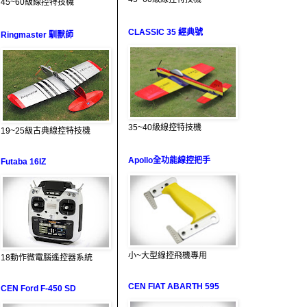
45~60級線控特技機
CLASSIC 35 經典號
Ringmaster 馴獸師
35~40級線控特技機
19~25級古典線控特技機
Apollo全功能線控把手
Futaba 16IZ
小~大型線控飛機專用
18動作微電腦遙控器系統
CEN FIAT ABARTH 595
CEN Ford F-450 SD