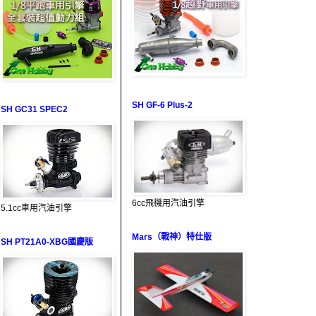
SH GF-6 Plus-2
SH GC31 SPEC2
6cc飛機用汽油引擎
5.1cc車用汽油引擎
Mars（戰神）特仕版
SH PT21A0-XBG國慶版