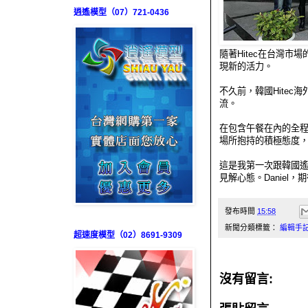
逍遙模型（07）721-0436
隨著Hitec在台灣
現新的活力。
不久前，韓國Hitec
流。
在包含午餐在內的全程
場所抱持的積極態度
這是我第一次跟韓國
見解心態。Daniel，
發布時間
15:58
新聞分類標籤：
編輯手
超速度模型（02）8691-9309
沒有留言: