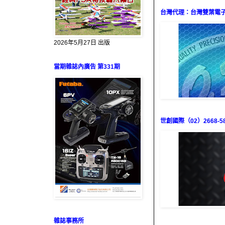
台灣代理：台灣雙葉電子（0
2026年5月27日 出版
當期雜誌內廣告 第331期
世創國際（02）2668-58
雜誌事務所