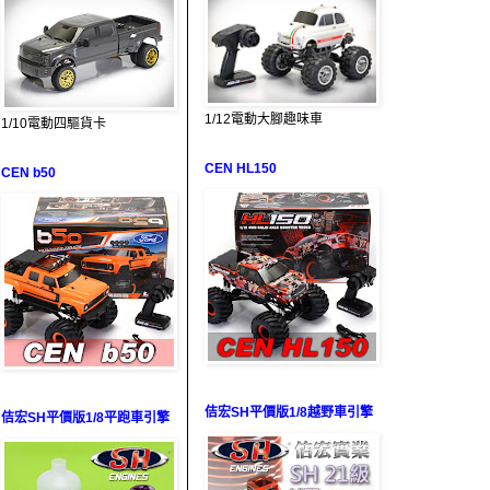
1/12電動大腳趣味車
1/10電動四驅貨卡
CEN HL150
CEN b50
佶宏SH平價版1/8越野車引擎
佶宏SH平價版1/8平跑車引擎