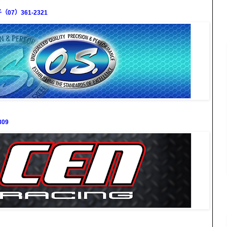
7）361-2321
09