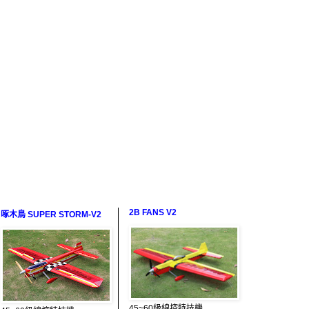
2B FANS V2
啄木鳥 SUPER STORM-V2
45~60級線控特技機