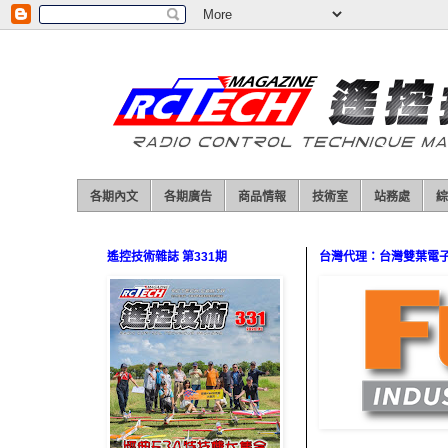
各期內文
各期廣告
商品情報
技術室
站務處
綜
遙控技術雜誌 第331期
台灣代理：台灣雙葉電子（0