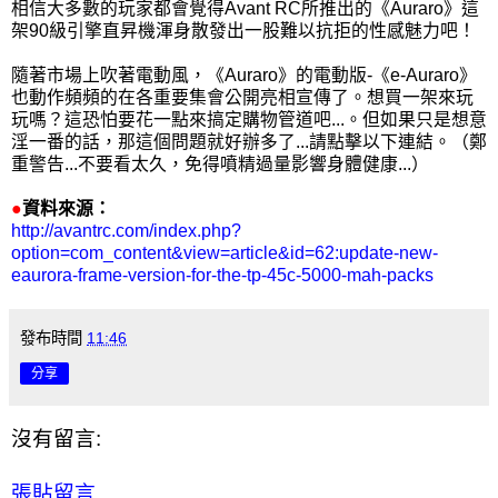
相信大多數的玩家都會覺得Avant RC所推出的《Auraro》這
架90級引擎直昇機渾身散發出一股難以抗拒的性感魅力吧！
隨著市場上吹著電動風，《Auraro》的電動版-《e-Auraro》
也動作頻頻的在各重要集會公開亮相宣傳了。想買一架來玩
玩嗎？這恐怕要花一點來搞定購物管道吧...。但如果只是想意
淫一番的話，那這個問題就好辦多了...請點擊以下連結。（鄭
重警告...不要看太久，免得噴精過量影響身體健康...）
●
資料來源：
http://avantrc.com/index.php?
option=com_content&view=article&id=62:update-new-
eaurora-frame-version-for-the-tp-45c-5000-mah-packs
發布時間
11:46
分享
沒有留言:
張貼留言