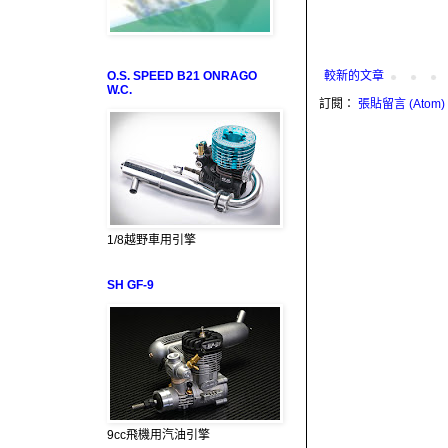
O.S. SPEED B21 ONRAGO
較新的文章
W.C.
訂閱：
張貼留言 (Atom)
1/8越野車用引擎
SH GF-9
9cc飛機用汽油引擎