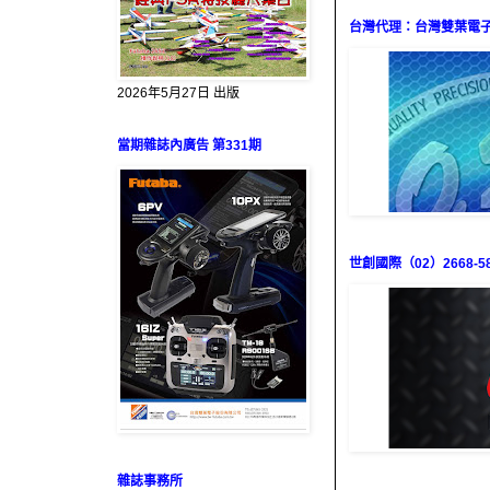
台灣代理：台灣雙葉電子（0
2026年5月27日 出版
當期雜誌內廣告 第331期
世創國際（02）2668-58
雜誌事務所