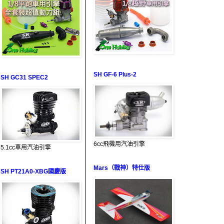
SH GF-6 Plus-2
SH GC31 SPEC2
6cc飛機用汽油引擎
5.1cc車用汽油引擎
Mars（戰神）特仕版
SH PT21A0-XBG國慶版