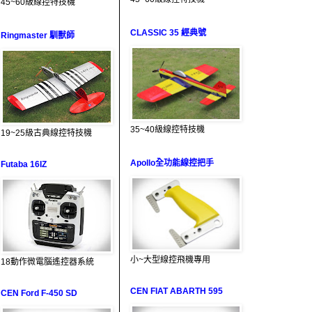
45~60級線控特技機
CLASSIC 35 經典號
Ringmaster 馴獸師
35~40級線控特技機
19~25級古典線控特技機
Apollo全功能線控把手
Futaba 16IZ
小~大型線控飛機專用
18動作微電腦遙控器系統
CEN FIAT ABARTH 595
CEN Ford F-450 SD