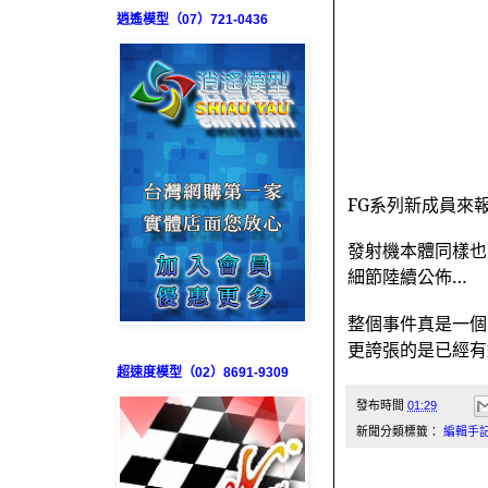
逍遙模型（07）721-0436
FG
系列新成員來
發射機本體同樣也
細節陸續公佈
…
整個事件真是一個
更誇張的是已經有
超速度模型（02）8691-9309
發布時間
01:29
新聞分類標籤：
編輯手