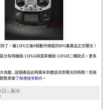
報到了。繼
12FG
之後
8
個動作頻道的
8FG
量產品正式曝光！
區分有飛機版
-12FGA
與直昇機版
-12FGH
二種款式。更多
大烏龍…這個產品此時還未到應該消息曝光的時間！但是
銷售商做了
報價接單動作
。
記