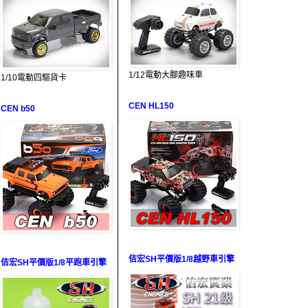
1/12電動大腳趣味車
1/10電動四驅貨卡
CEN HL150
CEN b50
佶宏SH平價版1/8越野車引擎
佶宏SH平價版1/8平跑車引擎