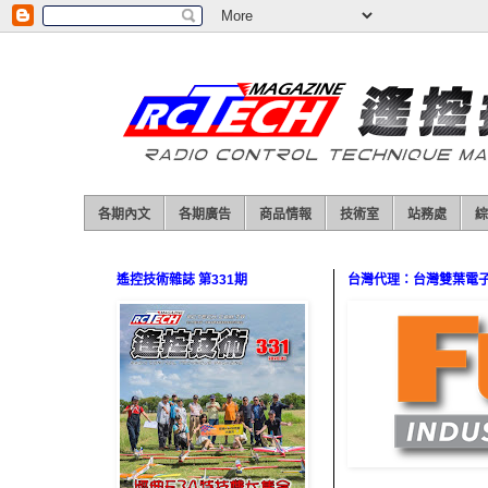
各期內文
各期廣告
商品情報
技術室
站務處
綜
遙控技術雜誌 第331期
台灣代理：台灣雙葉電子（0