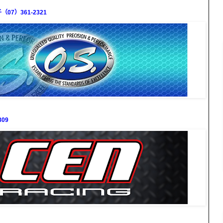
7）361-2321
09