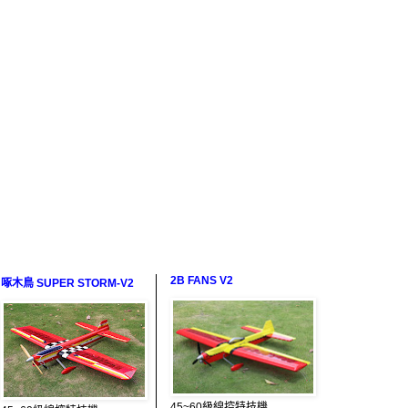
2B FANS V2
啄木鳥 SUPER STORM-V2
45~60級線控特技機