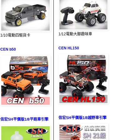
1/12電動大腳趣味車
1/10電動四驅貨卡
CEN HL150
CEN b50
佶宏SH平價版1/8越野車引擎
佶宏SH平價版1/8平跑車引擎