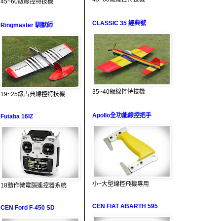
45~60級線控特技機
CLASSIC 35 經典號
Ringmaster 馴獸師
35~40級線控特技機
19~25級古典線控特技機
Apollo全功能線控把手
Futaba 16IZ
小~大型線控飛機專用
18動作微電腦遙控器系統
CEN FIAT ABARTH 595
CEN Ford F-450 SD