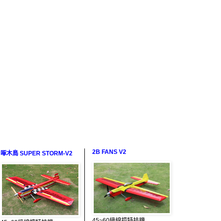
2B FANS V2
啄木鳥 SUPER STORM-V2
45~60級線控特技機