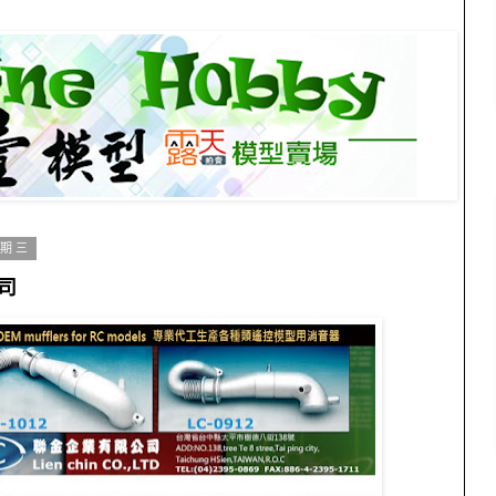
星期三
司