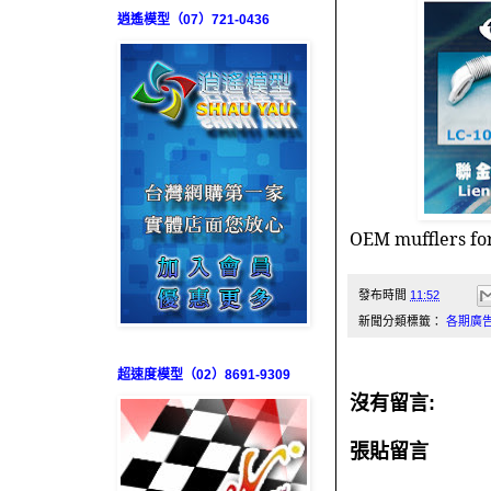
逍遙模型（07）721-0436
OEM mufflers fo
發布時間
11:52
新聞分類標籤：
各期廣
超速度模型（02）8691-9309
沒有留言:
張貼留言