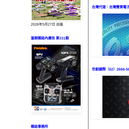
台灣代理：台灣雙葉電子（0
2026年5月27日 出版
當期雜誌內廣告 第331期
世創國際（02）2668-58
雜誌事務所