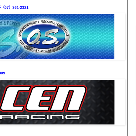
7）361-2321
09