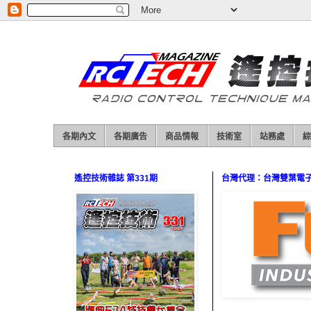
各期內文
各期廣告
商品情報
技術室
站務處
綜
遙控技術雜誌 第331期
台灣代理：台灣雙葉電子（0