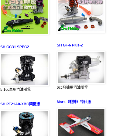
SH GF-6 Plus-2
SH GC31 SPEC2
6cc飛機用汽油引擎
5.1cc車用汽油引擎
Mars（戰神）特仕版
SH PT21A0-XBG國慶版