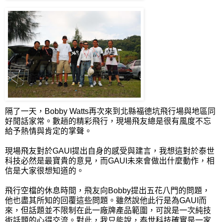
隔了一天，Bobby Watts再次來到北縣福德坑飛行場與地區同
好閒話家常。數趟的精彩飛行，現場飛友總是很有風度不忘
給予熱情與肯定的掌聲。
現場飛友對於GAUI提出自身的感受與建言，我想這對於泰世
科技必然是最寶貴的意見，而GAUI未來會做出什麼動作，相
信是大家很想知道的。
飛行空檔的休息時間，飛友向Bobby提出五花八門的問題，
他也盡其所知的回覆這些問題。雖然說他此行是為GAUI而
來，但話題並不限制在此一廠牌產品範圍，可說是一次純技
術話題的心得交流。對此，我只能說，泰世科技確實是一家