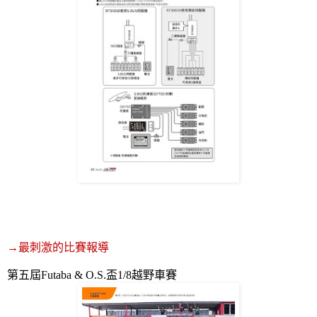
→
最刺激的比賽報導
第五屆
Futaba & O.S.
盃
1/8
越野車賽