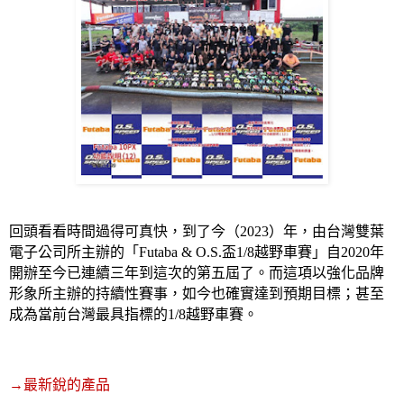
回頭看看時間過得可真快，到了今（
2023
）年，由台灣雙葉
電子公司所主辦的「
Futaba & O.S.
盃
1/8
越野車賽」自
2020
年
開辦至今已連續三年到這次的第五屆了。而這項以強化品牌
形象所主辦的持續性賽事，如今也確實達到預期目標；甚至
成為當前台灣最具指標的
1/8
越野車賽。
→
最新銳的產品