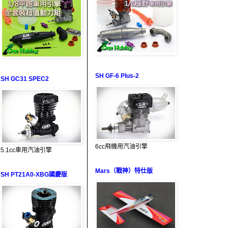
SH GF-6 Plus-2
SH GC31 SPEC2
6cc飛機用汽油引擎
5.1cc車用汽油引擎
Mars（戰神）特仕版
SH PT21A0-XBG國慶版