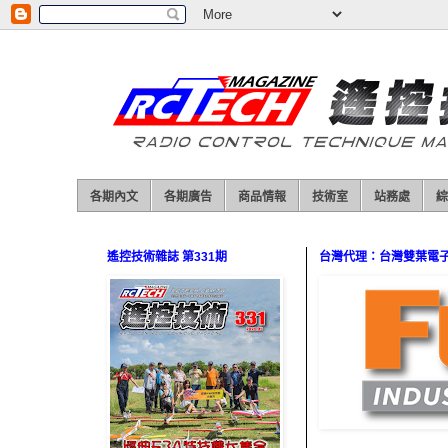
各期內文
各期廣告
商品情報
技術室
站務處
綜
遙控技術雜誌 第331期
台灣代理：台灣雙葉電子（0