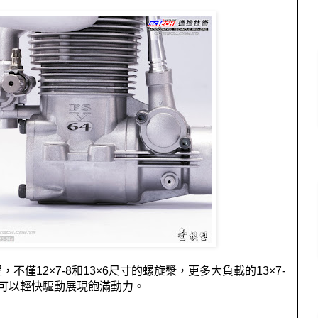
程，不僅
12
×
7-8
和
13
×
6
尺寸的螺旋槳，更多大負載的
13
×
7-
可以輕快驅動展現飽滿動力。