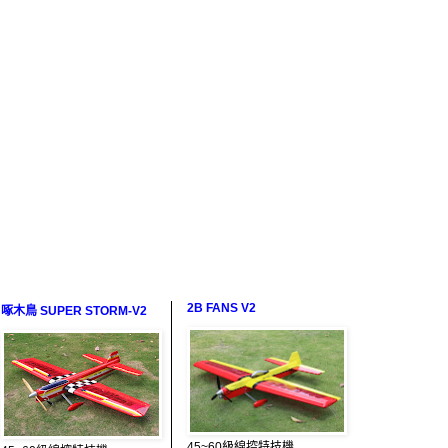
2B FANS V2
啄木鳥 SUPER STORM-V2
45~60級線控特技機