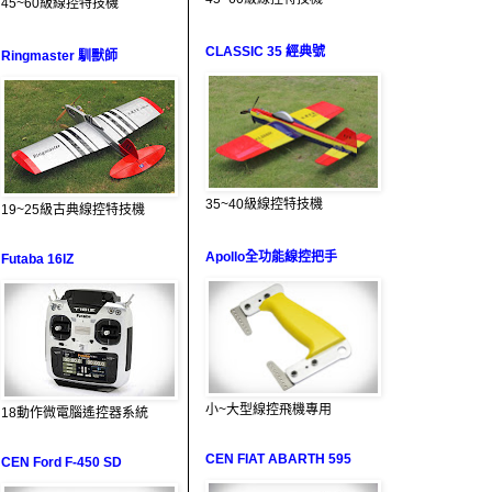
45~60級線控特技機
CLASSIC 35 經典號
Ringmaster 馴獸師
35~40級線控特技機
19~25級古典線控特技機
Apollo全功能線控把手
Futaba 16IZ
小~大型線控飛機專用
18動作微電腦遙控器系統
CEN FIAT ABARTH 595
CEN Ford F-450 SD