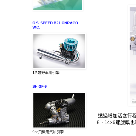
O.S. SPEED B21 ONRAGO
W.C.
1/8越野車用引擎
SH GF-9
透過增加活塞行
8
、
14
×
6
螺旋槳也
9cc飛機用汽油引擎