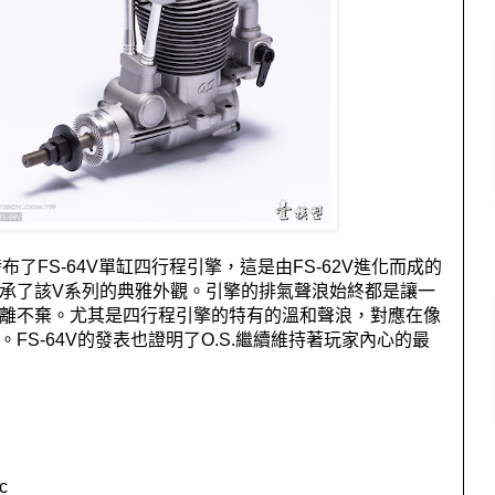
發布了
FS-64V
單缸四行程引擎，這是由
FS-62V
進化而成的
承了該
V
系列的典雅外觀。引擎的排氣聲浪始終都是讓一
離不棄。尤其是四行程引擎的特有的溫和聲浪，對應在像
。
FS-64V
的發表也證明了
O.S.
繼續維持著玩家內心的最
c