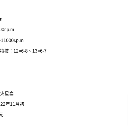
m
00r.p.m
～
11000r.p.m.
特技：
12
×
6-8
、
13
×
6-7
火星塞
022
年
11
月初
元