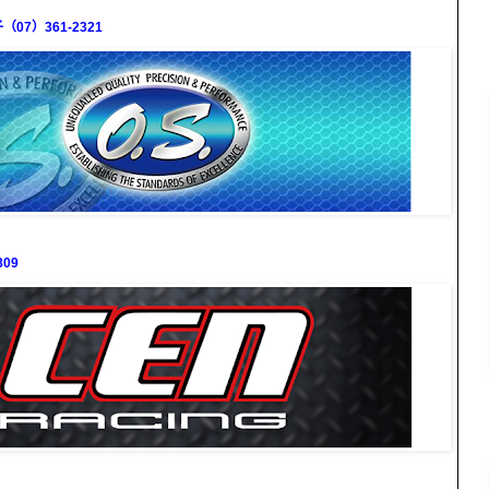
7）361-2321
09