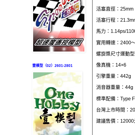
活塞直徑：
25mm
活塞行程：
21.3m
馬力：
1.14ps/110
實用轉速：
2400
螺旋槳尺寸運動型
像真機：
14
×
6
壹模型（02）2601-2801
引擎重量：
442g
消音器重量：
44g
標準配備：
Type F
台灣上市時間：
2
建議售價：
12000