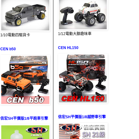
1/12電動大腳趣味車
1/10電動四驅貨卡
CEN HL150
CEN b50
佶宏SH平價版1/8越野車引擎
佶宏SH平價版1/8平跑車引擎