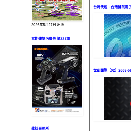
台灣代理：台灣雙葉電子（0
2026年5月27日 出版
當期雜誌內廣告 第331期
世創國際（02）2668-58
雜誌事務所