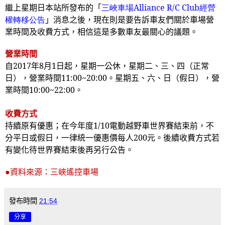
繼上星期日本站所發布的「
三峽車場Alliance R/C Club
經營
權轉移公告
」消息之後，現在則是要告訴車友們關於車場營
業時間及收費方式，相信這是多數車友最關心的議題。
營業時間
自
2017
年
8
月
1
日起，星期一公休，星期二、三、四（正常
日），營業時間
11:00~20:00
。星期五、六、日（假日），營
業時間
10:00~22:00
。
收費方式
持續原有優惠；在今年度
1/10
電動越野車世界賽結束前，不
分平日或假日，一律統一優惠價每人
200
元。後續收費方式若
有變化待世界賽結束後再另行公告。
●資料來源：三峽遙控車場
發布時間
21:54
分享