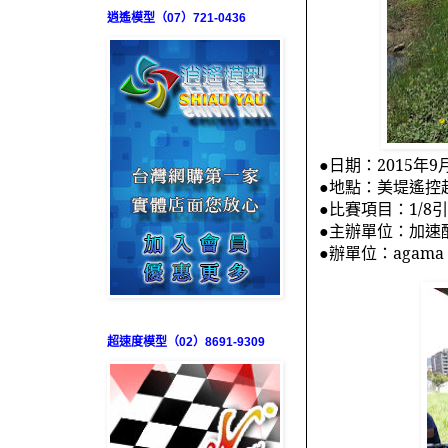
逍遙模型（07）721-0436
●日期：
2015
年
9
●地點：美堤遙控
●比賽項目：
1/8
引
●主辦單位：加速
●辦單位：
agama
超速度模型（02）8691-9309