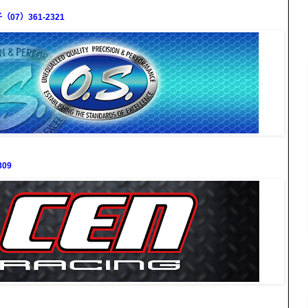
7）361-2321
09