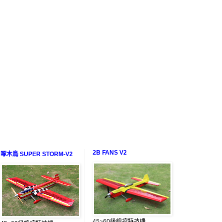
2B FANS V2
啄木鳥 SUPER STORM-V2
45~60級線控特技機