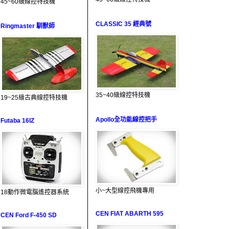
45~60級線控特技機
CLASSIC 35 經典號
Ringmaster 馴獸師
35~40級線控特技機
19~25級古典線控特技機
Apollo全功能線控把手
Futaba 16IZ
小~大型線控飛機專用
18動作微電腦遙控器系統
CEN FIAT ABARTH 595
CEN Ford F-450 SD