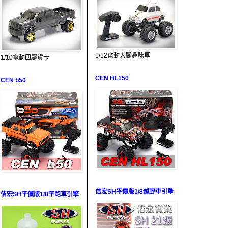
1/12電動大腳趣味車
1/10電動四驅貨卡
CEN HL150
CEN b50
佶宏SH平價版1/8越野車引擎
佶宏SH平價版1/8平跑車引擎