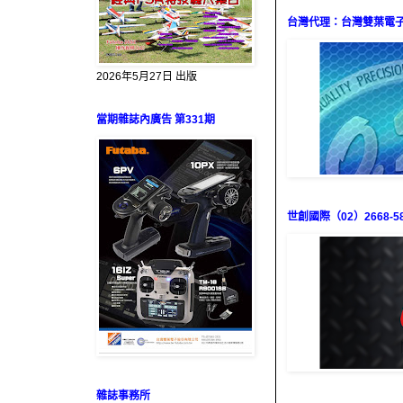
台灣代理：台灣雙葉電子（0
2026年5月27日 出版
當期雜誌內廣告 第331期
世創國際（02）2668-58
雜誌事務所