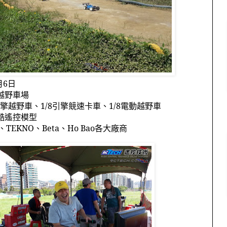
月
6
日
越野車場
擎越野車、
1/8
引擎競速卡車、
1/8
電動越野車
酷遙控模型
、
TEKNO
、
Beta
、
Ho Bao
各大廠商