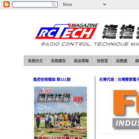
各期內文
各期廣告
商品情報
技術室
站務處
綜
遙控技術雜誌 第331期
台灣代理：台灣雙葉電子（0