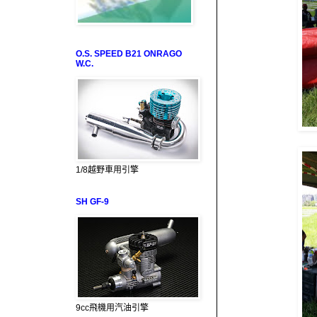
O.S. SPEED B21 ONRAGO
W.C.
1/8越野車用引擎
SH GF-9
9cc飛機用汽油引擎