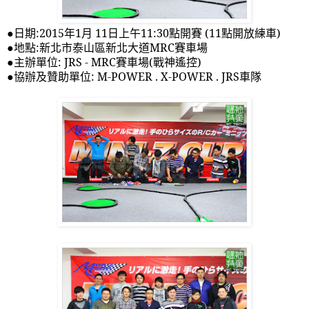
●日期
:2015
年
1
月
11
日上午
11:30
點開賽
(11
點開放練車
)
●地點
:
新北市泰山區新北大道
MRC
賽車場
●主辦單位
: JRS - MRC
賽車場
(
戰神遙控
)
●協辦及贊助單位
: M-POWER . X-POWER . JRS
車隊