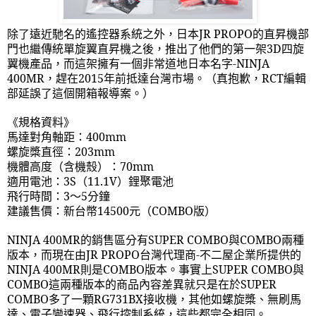
除了遠近馳名的遙控器系統之外，日本
JR PROPO
的直昇機部
門也繼傳統單旋翼直昇機之後，推出了他們的第一架
3D
四旋
翼機產品，而這架擁有一個非常道地日本名字
-NINJA
400MR
，趕在
2015
年前抵達台灣市場。（真抱歉，
RCT
編輯
部延誤了這個開箱報導案。）
《規格資料》
馬達對角軸距：
400mm
螺旋槳直徑：
203mm
機體高度（含機殼）：
70mm
適用電池：
3S
（
11.1V
）鋰聚電池
飛行時間：
3
～
5
分鐘
建議售價：新台幣
14500
元（
COMBO
版）
NINJA 400MR
的銷售區分有
SUPER COMBO
與
COMBO
兩種
版本，而現在由
JR PROPO
台灣代理商
-
不二屋企業所提供的
NINJA 400MR
則是
COMBO
版本。事實上
SUPER COMBO
與
COMBO
這兩種版本的商品內容差異就只是在於
SUPER
COMBO
多了一顆
RG731BX
接收機，其他如螺旋槳、無刷馬
達、電子變速器、飛行控制系統，這些都完全相同。