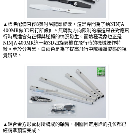
▲標準配備直徑
8
英吋尼龍螺旋槳，這是專門為了給
NINJA
400MR
做
3D
飛行所設計。無轉動方向限制的構造是在對應飛
行時馬達會有正轉與逆轉的情況發生。而這種現象也正是
NINJA 400MR
這一類
3D
四旋翼機在飛行時的機械運作特
徵。至於分有黑、白兩色是為了提高飛行中隊機體姿態的視
覺辨認。
▲鋁合金方形管材所構成的軸臂，相關固定用途的孔位都已
經精準預留完成。