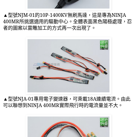
▲型號
NJM-01
的
10P-1400KV
無刷馬達，這是專為
NINJA
400MR
所挑選適用的驅動中心。全體表面黑色陽極處理，忍
者的圖案以雷雕加工的方式再一次出現了。
▲型號
NJA-01
專用電子變速器，可乘載
18A
連續電流。由此
可以聯想到
NINJA 400MR
實際飛行時的電流量並不大。