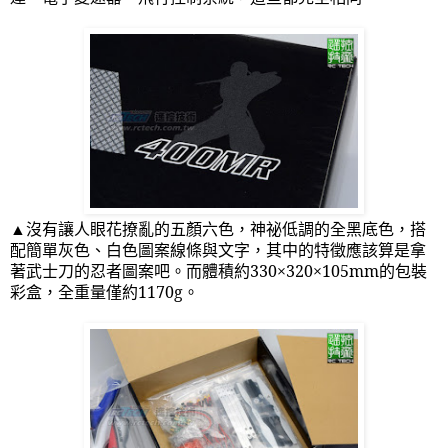
▲沒有讓人眼花撩亂的五顏六色，神祕低調的全黑底色，搭
配簡單灰色、白色圖案線條與文字，其中的特徵應該算是拿
著武士刀的忍者圖案吧。而體積約
330
×
320
×
105mm
的包裝
彩盒，全重量僅約
1170g
。