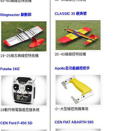
45~60級線控特技機
CLASSIC 35 經典號
Ringmaster 馴獸師
35~40級線控特技機
19~25級古典線控特技機
Apollo全功能線控把手
Futaba 16IZ
小~大型線控飛機專用
18動作微電腦遙控器系統
CEN FIAT ABARTH 595
CEN Ford F-450 SD