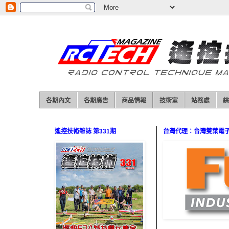
各期內文
各期廣告
商品情報
技術室
站務處
綜
遙控技術雜誌 第331期
台灣代理：台灣雙葉電子（0