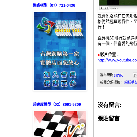
逍遙模型（07）721-0436
就算他沒能在任何知名
格仍然極具觀賞性，至
行！
直昇機3D飛行就是這
有一個，但喜愛的飛
●
影片位置：
http://www.youtube.c
發布時間
08:07
新聞分類標籤：
編輯手
沒有留言:
超速度模型（02）8691-9309
張貼留言