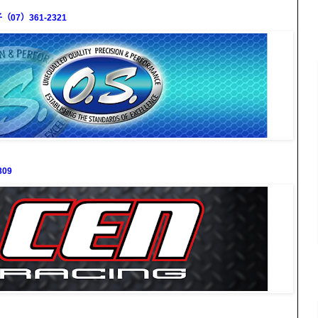
7）361-2321
09