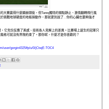
的大賽贏得什麼顯赫頭銜，但Tareq獨特的頓點靜止、激情翻轉飛行風
於挑戰地球硬度的地板操動作，那就更別說了...你的心臟也要夠強才
樣，它充份反應了美感、技術各人見解上的差異。比賽場上誕生的冠軍只
行風格可就沒有界限約束了。那你呢，什麼才是你喜歡的？
om/user/gorgin4325#p/u/0/jCtwjE-TOC4
記