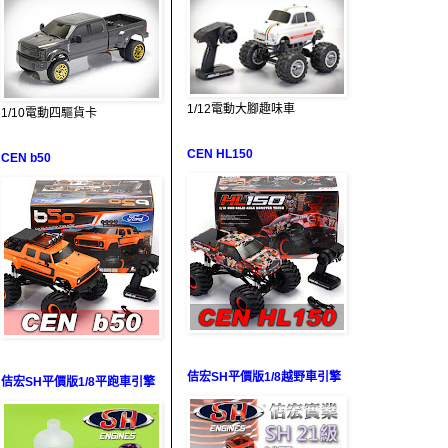
1/12電動大腳趣味車
1/10電動四驅貨卡
CEN HL150
CEN b50
佶宏SH平價版1/8越野車引擎
佶宏SH平價版1/8平跑車引擎