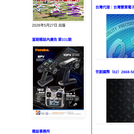
台灣代理：台灣雙葉電子（0
2026年5月27日 出版
當期雜誌內廣告 第331期
世創國際（02）2668-58
雜誌事務所