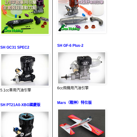
SH GF-6 Plus-2
SH GC31 SPEC2
6cc飛機用汽油引擎
5.1cc車用汽油引擎
Mars（戰神）特仕版
SH PT21A0-XBG國慶版