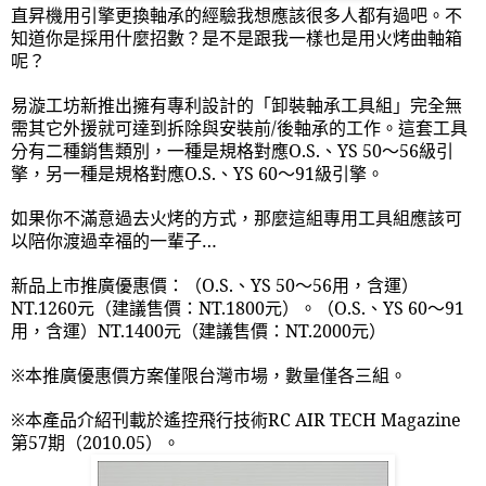
直昇機用引擎更換軸承的經驗我想應該很多人都有過吧。不
知道你是採用什麼招數？是不是跟我一樣也是用火烤曲軸箱
呢？
易漩工坊新推出擁有專利設計的「卸裝軸承工具組」完全無
需其它外援就可達到拆除與安裝前
/
後軸承的工作。這套工具
分有二種銷售類別，一種是規格對應
O.S.
、
YS 50
～
56
級引
擎，另一種是規格對應
O.S.
、
YS 60
～
91
級引擎。
如果你不滿意過去火烤的方式，那麼這組專用工具組應該可
以陪你渡過幸福的一輩子…
新品上市推廣優惠價：（
O.S.
、
YS 50
～
56
用，含運）
NT.1260
元（建議售價：
NT.1800
元）。（
O.S.
、
YS 60
～
91
用，含運）
NT.1400
元（建議售價：
NT.2000
元）
※本推廣優惠價方案僅限台灣市場，數量僅各三組。
※本產品介紹刊載於遙控飛行技術
RC AIR TECH Magazine
第
57
期（
2010.05
）。