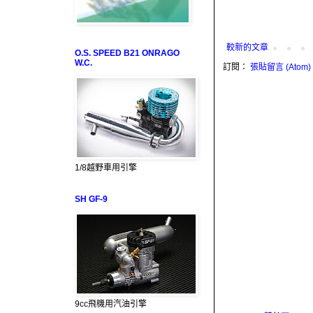
較新的文章
O.S. SPEED B21 ONRAGO
W.C.
訂閱：
張貼留言 (Atom)
1/8越野車用引擎
SH GF-9
9cc飛機用汽油引擎