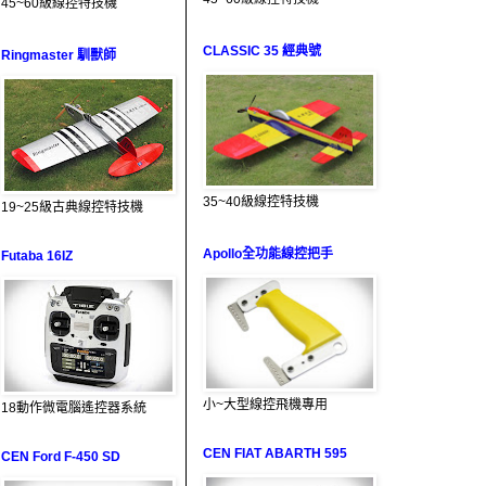
45~60級線控特技機
CLASSIC 35 經典號
Ringmaster 馴獸師
35~40級線控特技機
19~25級古典線控特技機
Apollo全功能線控把手
Futaba 16IZ
小~大型線控飛機專用
18動作微電腦遙控器系統
CEN FIAT ABARTH 595
CEN Ford F-450 SD