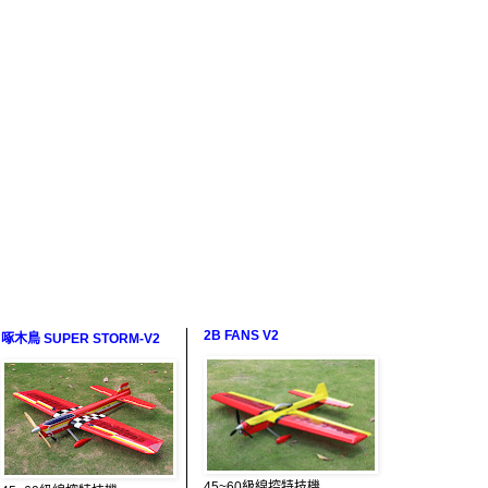
2B FANS V2
啄木鳥 SUPER STORM-V2
45~60級線控特技機