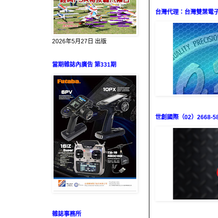
台灣代理：台灣雙葉電子（0
2026年5月27日 出版
當期雜誌內廣告 第331期
世創國際（02）2668-58
雜誌事務所