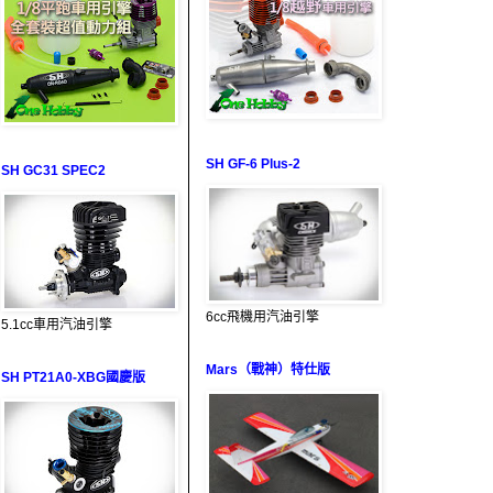
SH GF-6 Plus-2
SH GC31 SPEC2
6cc飛機用汽油引擎
5.1cc車用汽油引擎
Mars（戰神）特仕版
SH PT21A0-XBG國慶版