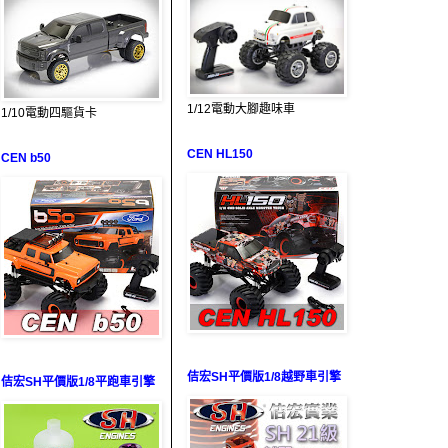
1/12電動大腳趣味車
1/10電動四驅貨卡
CEN HL150
CEN b50
佶宏SH平價版1/8越野車引擎
佶宏SH平價版1/8平跑車引擎