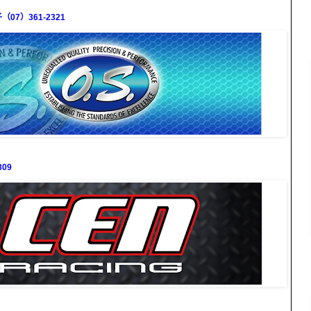
7）361-2321
09