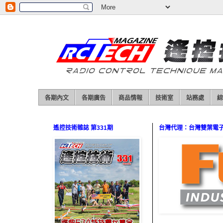
各期內文
各期廣告
商品情報
技術室
站務處
綜
遙控技術雜誌 第331期
台灣代理：台灣雙葉電子（0