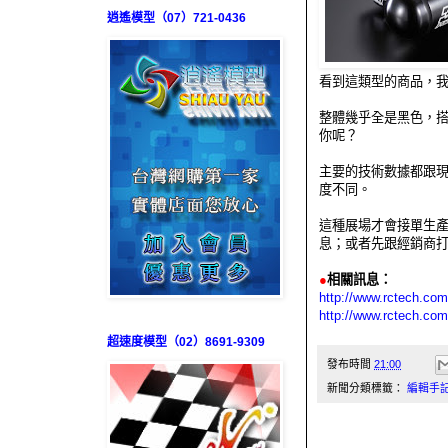
逍遙模型（07）721-0436
看到這類型的商品，我
整體幾乎全是黑色，
你呢？
主要的技術數據都跟現行
度不同。
這種展場才會接單生
息；或者先跟經銷商
●
相關訊息：
http://www.rctech.co
http://www.rctech.co
超速度模型（02）8691-9309
發布時間
21:00
新聞分類標籤：
編輯手