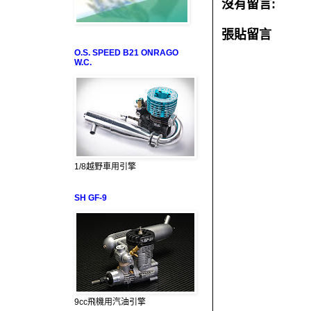
沒有留言:
張貼留言
O.S. SPEED B21 ONRAGO
W.C.
1/8越野車用引擎
SH GF-9
9cc飛機用汽油引擎