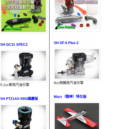
SH GF-6 Plus-2
SH GC31 SPEC2
6cc飛機用汽油引擎
5.1cc車用汽油引擎
Mars（戰神）特仕版
SH PT21A0-XBG國慶版