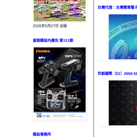
台灣代理：台灣雙葉電子（0
2026年5月27日 出版
當期雜誌內廣告 第331期
世創國際（02）2668-58
雜誌事務所