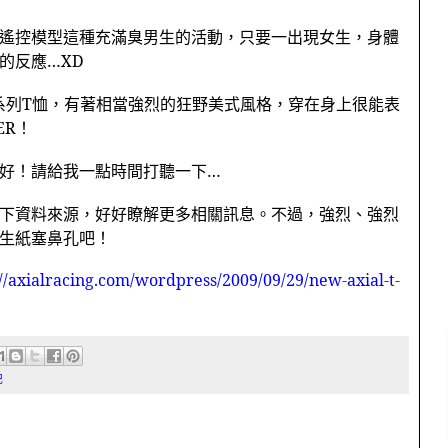
遙控模型這種充滿臭男生的活動，只要一出現女生，身體
的反應…
XD
系列
T
恤，有著相當強烈的狂野美式風格，穿在身上很能表
ER
！
好！請給我一點時間打聽一下…
下資料來源，好好瞭解更多相關訊息。不過，強烈、強烈
生紙塞鼻孔吧！
://axialracing.com/wordpress/2009/09/29/new-axial-t-
記