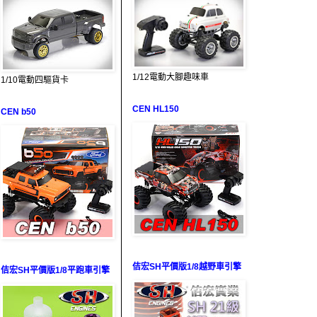
1/12電動大腳趣味車
1/10電動四驅貨卡
CEN HL150
CEN b50
佶宏SH平價版1/8越野車引擎
佶宏SH平價版1/8平跑車引擎