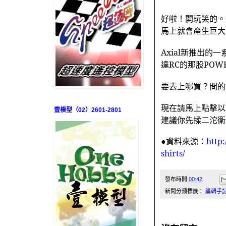
好啦！開玩笑的。
馬上就會產生巨大
Axial
新推出的一
達
RC
的那股
POW
要去上哪買？問的
現在請馬上點擊以
壹模型（02）2601-2801
建議你先揉二沱衛
●資料來源：
http
shirts/
發布時間
00:42
新聞分類標籤：
編輯手