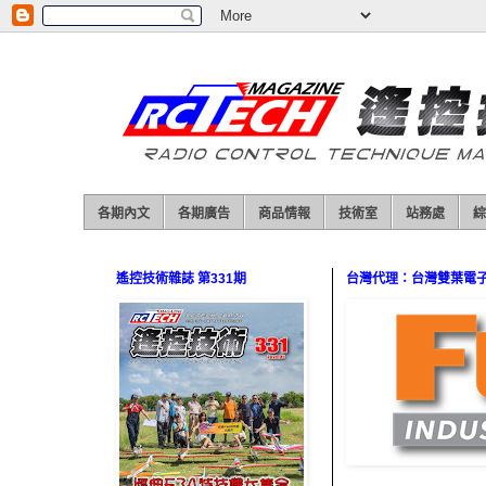
各期內文
各期廣告
商品情報
技術室
站務處
綜
遙控技術雜誌 第331期
台灣代理：台灣雙葉電子（0