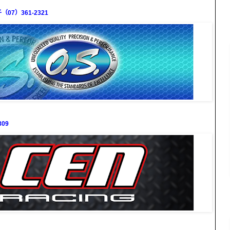
7）361-2321
09