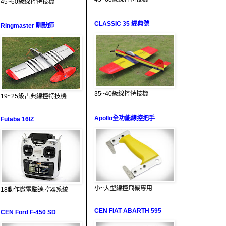
45~60級線控特技機
CLASSIC 35 經典號
Ringmaster 馴獸師
35~40級線控特技機
19~25級古典線控特技機
Apollo全功能線控把手
Futaba 16IZ
小~大型線控飛機專用
18動作微電腦遙控器系統
CEN FIAT ABARTH 595
CEN Ford F-450 SD