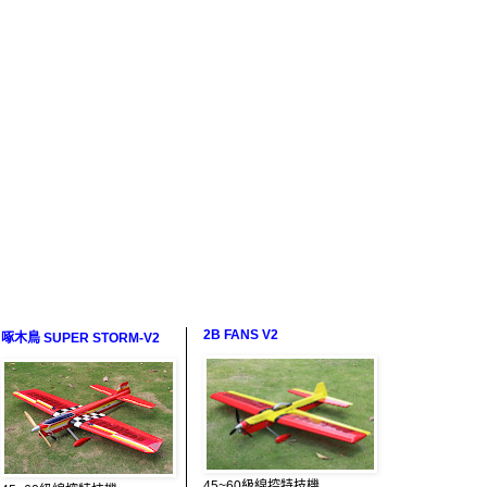
2B FANS V2
啄木鳥 SUPER STORM-V2
45~60級線控特技機