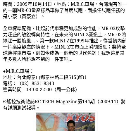
時間：
2009
年
10
月
14
日，地點：
M.R.C.
車場。台灣現有唯一
的一輛
MR-03
量產樣品車做了首度試跑，而擔任試跑任務的
是小豪（黃豪立）。
全車標準配備，比起前代車種更加成熟的性能，
MR-03
攻擊
力旺盛的敏銳轉向特性，在未來的
MINI-Z
賽道上，
MR-03
將
捲起一股旋風…。第一款
MINI-Z
在
1999
年推出，從當初內部
一片高度疑慮的情況下，
MINI-Z
在市面上瞬間爆紅；襲捲全
球遙控車市場，到如今成為一個新的世代名詞！我想這是當
年多數人所料想不到的一件事吧…
●
M.R.C.
車場：
地址：台北線泰山鄉泰林路二段
515
號
B1
電話：（
02
）
8531-8343
營業時間：
14:00-22:00
（周一公休）
※遙控技術雜誌
RC TECH Magazine
第
144
期（
2009.11
）將
有詳細測試報導。