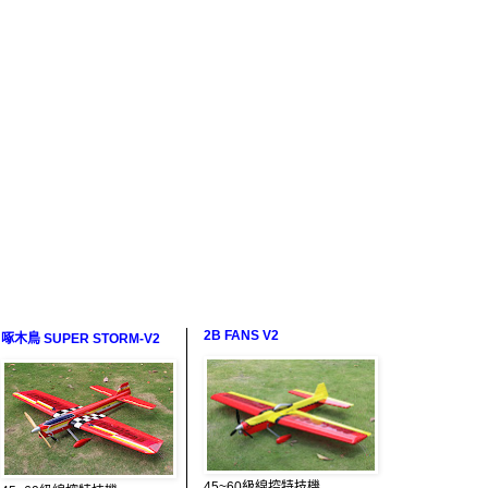
2B FANS V2
啄木鳥 SUPER STORM-V2
45~60級線控特技機