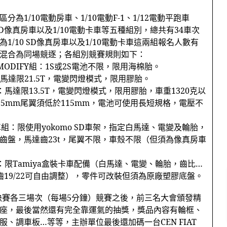
區分為
1/10
電動房車、
1/10
電動
F-1
、
1/12
電動平跑車
D
像真房車以及
1/10
電動卡車等五種組別，總共有
34
車次
為
1/10 SD
像真房車以及
1/10
電動卡車這兩組報名人數有
混合為同場競逐；各組別競賽規則如下：
MODIFY
組：
1S
或
2S
電池不限，限用海棉胎。
馬達限
21.5T
，電變閃燈模式，限用膠胎。
：馬達限
13.5T
，電變閃燈模式，限用膠胎，車重
1320
克以
15mm
尾翼須低於
115mm
，電池可使用長短規格，電壓不
車組：限使用
yokomo SD
車架，指定白馬達、電變及輪胎，
齒盤，馬達齒
23t
，尾翼不限，車殼不限（但須為像真房車
：限
Tamiya
盒裝卡車配備（白馬達、電變、輪胎，齒比…
齒
19/22
可自由調整），零件可改裝但須為原廠塑膠底盤。
決賽各三場次（每場
5
分鐘）競賽之後，前三名大會頒發精
座，最後當然還有完全靠運氣的抽獎，獎品內容有輪框、
服、調車板…等等，主辦單位最後還加碼一台
CEN FIAT