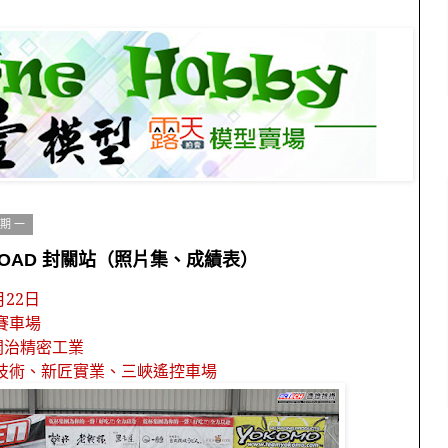
星期一
ON-ROAD 封關站（照片集、成績表）
月
22
日
賽車場
開治精密工業
技術、新匠實業、三峽遙控車場