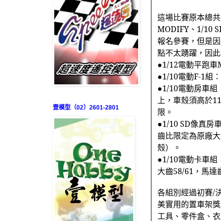
這場比賽原本總共
MODIFY
、
1/10 S
報名參賽，但是因
點不太踴躍，因此
●
1/12
電動平跑車
●
1/10
電動
F-1
組：
●
1/10
電動房車組
上，車殼須高於
1
壹模型（02）2601-2801
限。
●
1/10 SD
像真房
齒比限定為原廠大
殼）。
●
1/10
電動卡車組
大齒
58/61
，馬達
各組別經過初賽
/
美實用的置車架獎
工具、零件盒、衣