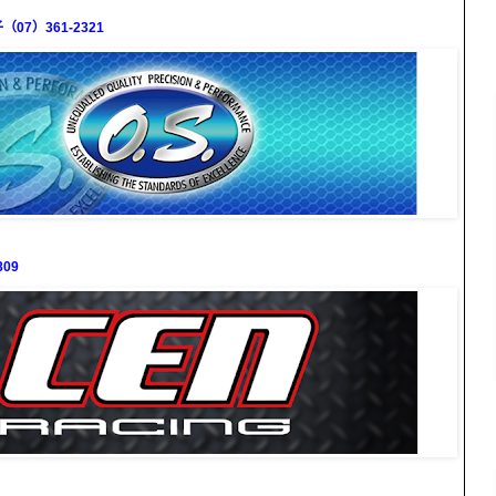
7）361-2321
09