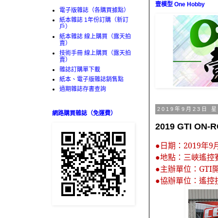
壹模型 One Hobby
電子版雜誌（各購買據點）
紙本雜誌 1年份訂購（新訂
戶）
紙本雜誌 線上購買（露天拍
賣）
技術手冊 線上購買（露天拍
賣）
雜誌訂購單下載
紙本、電子版雜誌銷售點
過期雜誌存書查詢
2019年9月23日 
網路購買雜誌（免運費）
2019 GTI 
●日期：
2019
年
9
●地點：三峽遙控
●主辦單位：
GTI
●協辦單位：遙控