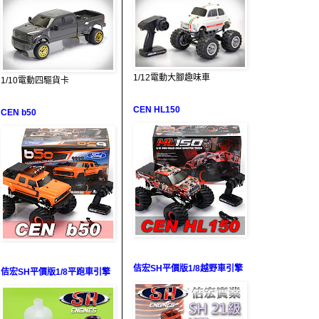
1/12電動大腳趣味車
1/10電動四驅貨卡
CEN HL150
CEN b50
佶宏SH平價版1/8越野車引擎
佶宏SH平價版1/8平跑車引擎