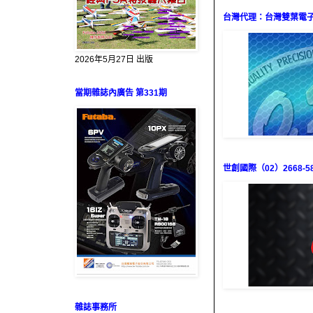
台灣代理：台灣雙葉電子（0
2026年5月27日 出版
當期雜誌內廣告 第331期
世創國際（02）2668-58
雜誌事務所