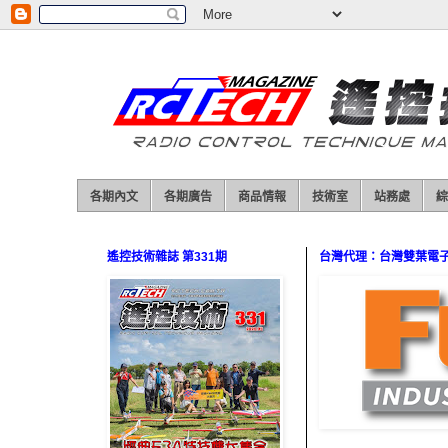
各期內文
各期廣告
商品情報
技術室
站務處
綜
遙控技術雜誌 第331期
台灣代理：台灣雙葉電子（0