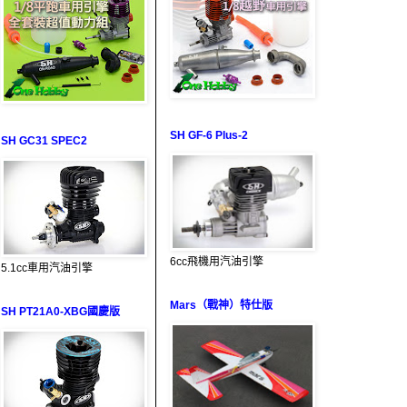
SH GF-6 Plus-2
SH GC31 SPEC2
6cc飛機用汽油引擎
5.1cc車用汽油引擎
Mars（戰神）特仕版
SH PT21A0-XBG國慶版