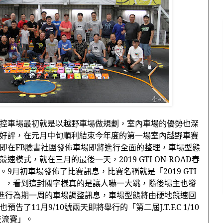
控車場最初就是以越野車場做規劃，室內車場的優勢也深
好評，在元月中旬順利結束今年度的第一場室內越野車賽
即在
FB
臉書社團發佈車場即將進行全面的整理，車場型態
競速模式，就在三月的最後一天，
2019 GTI ON-ROAD
春
。
9
月初車場發佈了比賽訊息，比賽名稱就是「
2019 GTI
」，看到這封關字樣真的是讓人嚇一大跳，隨後場主也發
進行為期一周的車場調整訊息，車場型態將由硬地競速回
也預告了
11
月
9/10
號兩天即將舉行的「第二屆
J.T.F.C 1/10
交流賽」。