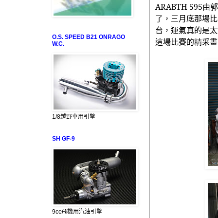
ARABTH 595
由郭
了，三月底那場比
台，運氣真的是太
O.S. SPEED B21 ONRAGO
這場比賽的精采畫
W.C.
1/8越野車用引擎
SH GF-9
9cc飛機用汽油引擎