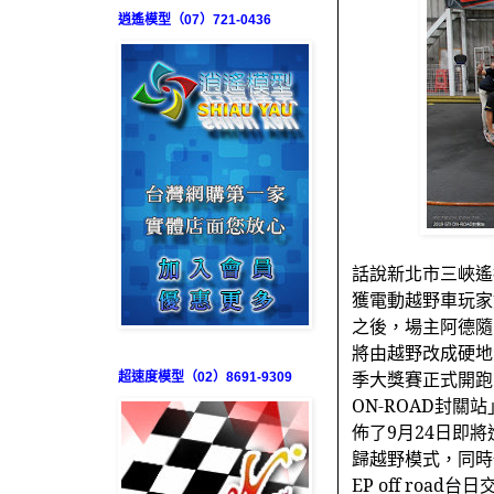
逍遙模型（07）721-0436
話說新北市三峽遙
獲電動越野車玩家
之後，場主阿德隨
將由越野改成硬地
季大獎賽正式開跑
超速度模型（02）8691-9309
ON-ROAD
封關站
佈了
9
月
24
日即將
歸越野模式，同時
EP off road
台日