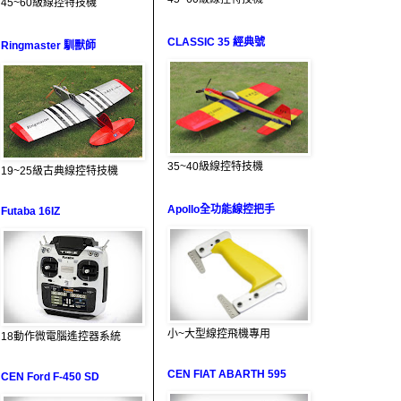
45~60級線控特技機
CLASSIC 35 經典號
Ringmaster 馴獸師
35~40級線控特技機
19~25級古典線控特技機
Apollo全功能線控把手
Futaba 16IZ
小~大型線控飛機專用
18動作微電腦遙控器系統
CEN FIAT ABARTH 595
CEN Ford F-450 SD