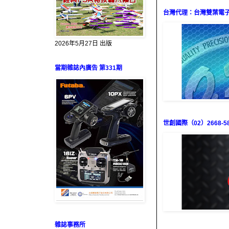
台灣代理：台灣雙葉電子（0
2026年5月27日 出版
當期雜誌內廣告 第331期
世創國際（02）2668-58
雜誌事務所