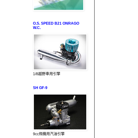
O.S. SPEED B21 ONRAGO
W.C.
1/8越野車用引擎
SH GF-9
9cc飛機用汽油引擎