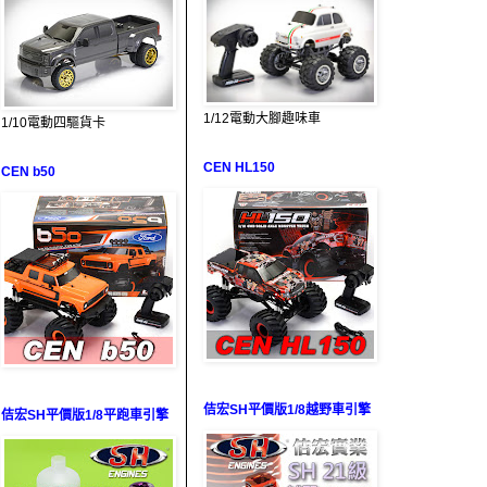
1/12電動大腳趣味車
1/10電動四驅貨卡
CEN HL150
CEN b50
佶宏SH平價版1/8越野車引擎
佶宏SH平價版1/8平跑車引擎