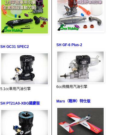
SH GF-6 Plus-2
SH GC31 SPEC2
6cc飛機用汽油引擎
5.1cc車用汽油引擎
Mars（戰神）特仕版
SH PT21A0-XBG國慶版