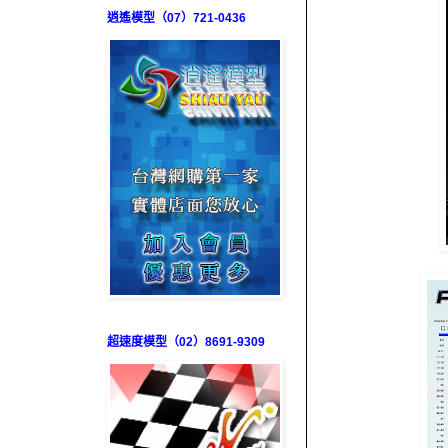
逍遙模型（07）721-0436
超速度模型（02）8691-9309