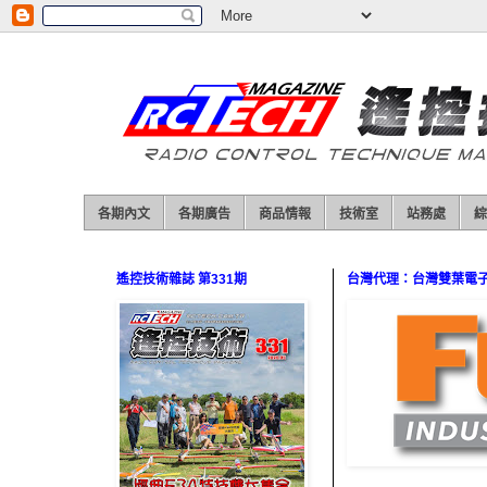
各期內文
各期廣告
商品情報
技術室
站務處
綜
遙控技術雜誌 第331期
台灣代理：台灣雙葉電子（0