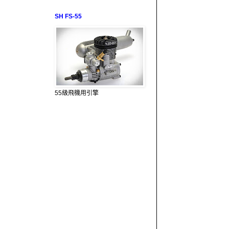
SH FS-55
55級飛機用引擎