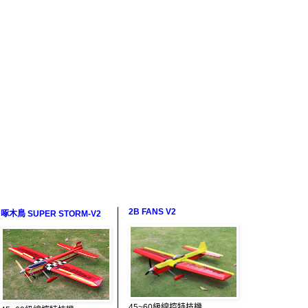
2B FANS V2
啄木鳥 SUPER STORM-V2
45~60級線控特技機