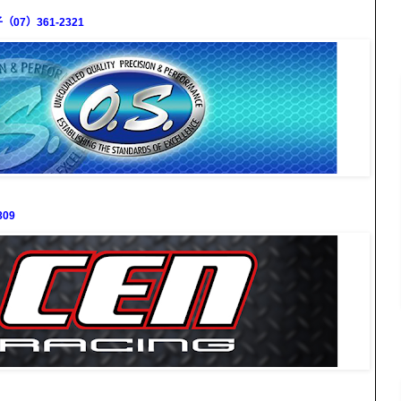
7）361-2321
09