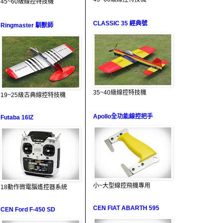
45~60級線控特技機
CLASSIC 35 經典號
Ringmaster 馴獸師
35~40級線控特技機
19~25級古典線控特技機
Apollo全功能線控把手
Futaba 16IZ
小~大型線控飛機專用
18動作微電腦遙控器系統
CEN FIAT ABARTH 595
CEN Ford F-450 SD