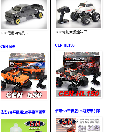
1/12電動大腳趣味車
1/10電動四驅貨卡
CEN HL150
CEN b50
佶宏SH平價版1/8越野車引擎
佶宏SH平價版1/8平跑車引擎