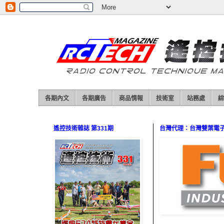
各期內文
各期廣告
商品情報
技術室
站務處
綜
遙控技術雜誌 第331期
台灣代理：台灣雙葉電子（0