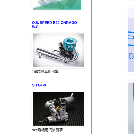
O.S. SPEED B21 ONRAGO
W.C.
1/8越野車用引擎
SH GF-9
9cc飛機用汽油引擎