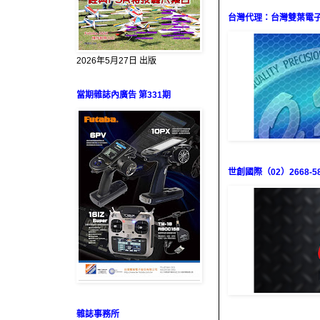
台灣代理：台灣雙葉電子（0
2026年5月27日 出版
當期雜誌內廣告 第331期
世創國際（02）2668-58
雜誌事務所