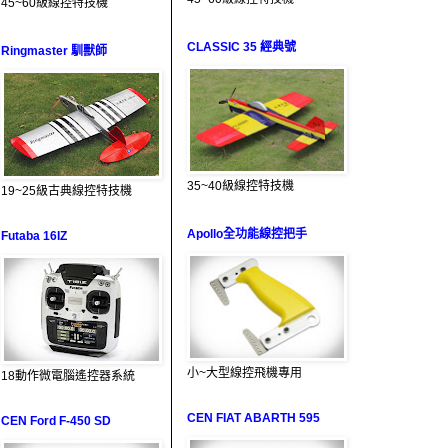
45~60級線控特技機
CLASSIC 35 經典號
Ringmaster 馴獸師
35~40級線控特技機
19~25級古典線控特技機
Apollo全功能線控把手
Futaba 16IZ
小~大型線控飛機專用
18動作微電腦遙控器系統
CEN FIAT ABARTH 595
CEN Ford F-450 SD