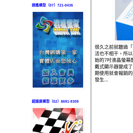
逍遙模型（07）721-0436
很久之前就聽過「
活也不相干，所以
始的
7
吋液晶螢幕
戴式顯示器變成了
期使用就會報銷的
發生…
超速度模型（02）8691-9309