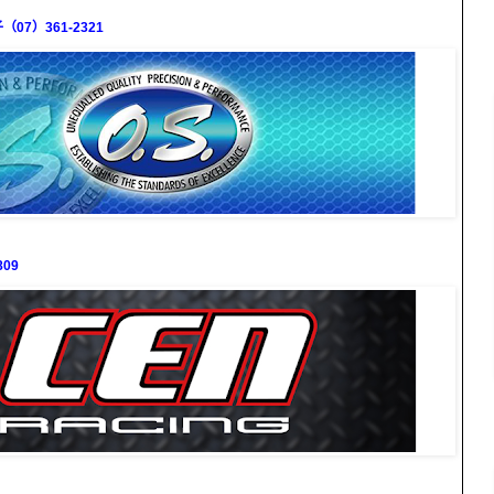
7）361-2321
09