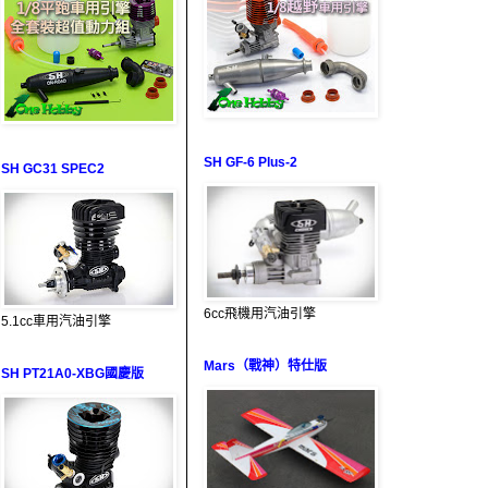
SH GF-6 Plus-2
SH GC31 SPEC2
6cc飛機用汽油引擎
5.1cc車用汽油引擎
Mars（戰神）特仕版
SH PT21A0-XBG國慶版