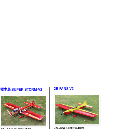
2B FANS V2
啄木鳥 SUPER STORM-V2
45~60級線控特技機