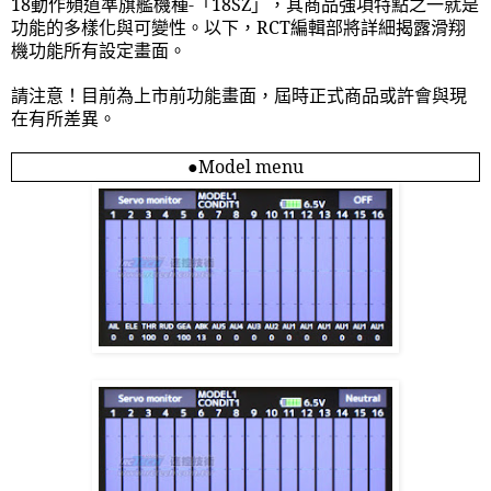
18
動作頻道準旗艦機種
-
「
18SZ
」，其商品強項特點之一就是
功能的多樣化與可變性。以下，
RCT
編輯部將詳細揭露滑翔
機功能所有設定畫面。
請注意！目前為上市前功能畫面，屆時正式商品或許會與現
在有所差異。
●
Model menu