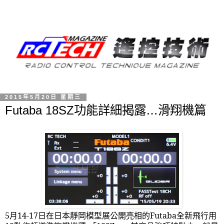
2015年5月20日 星期三
Futaba 18SZ功能詳細揭露…滑翔機篇
5
月
14-17
日在日本靜岡模型展公開亮相的
Futaba
全新飛行用