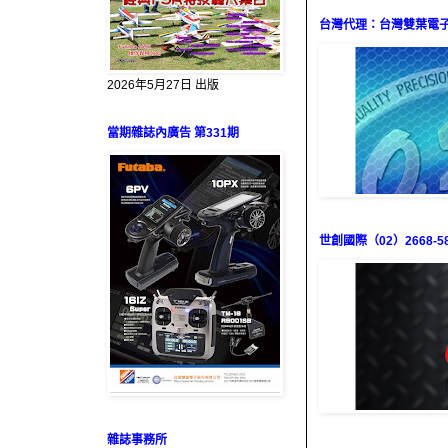
台灣代理：台灣雙葉電子（0
2026年5月27日 出版
當期雜誌內廣告 第331期
世創國際（02）2668-58
雜誌事務所