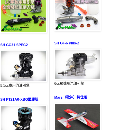
SH GF-6 Plus-2
SH GC31 SPEC2
6cc飛機用汽油引擎
5.1cc車用汽油引擎
Mars（戰神）特仕版
SH PT21A0-XBG國慶版