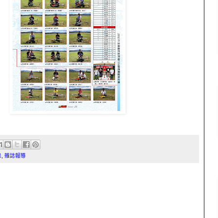
息
,
雜誌報導