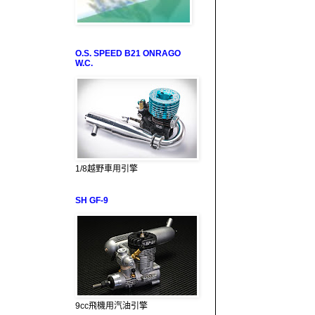
O.S. SPEED B21 ONRAGO
W.C.
1/8越野車用引擎
SH GF-9
9cc飛機用汽油引擎