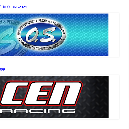
7）361-2321
09