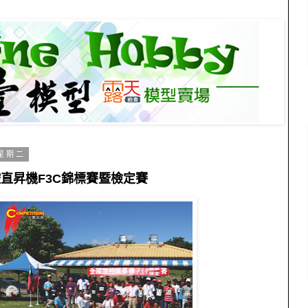
 星期二
控直昇機F3C錦標賽暨檢定賽