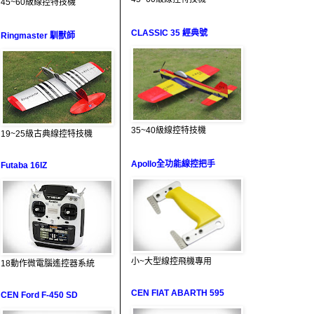
45~60級線控特技機
CLASSIC 35 經典號
Ringmaster 馴獸師
35~40級線控特技機
19~25級古典線控特技機
Apollo全功能線控把手
Futaba 16IZ
小~大型線控飛機專用
18動作微電腦遙控器系統
CEN FIAT ABARTH 595
CEN Ford F-450 SD