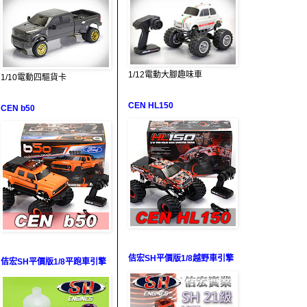
1/12電動大腳趣味車
1/10電動四驅貨卡
CEN HL150
CEN b50
佶宏SH平價版1/8越野車引擎
佶宏SH平價版1/8平跑車引擎