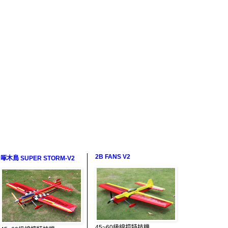
2B FANS V2
啄木鳥 SUPER STORM-V2
45~60級線控特技機