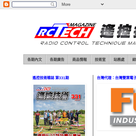
各期內文
各期廣告
商品情報
技術室
站務處
綜
遙控技術雜誌 第331期
台灣代理：台灣雙葉電子（0