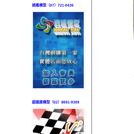
逍遙模型（07）721-0436
超速度模型（02）8691-9309