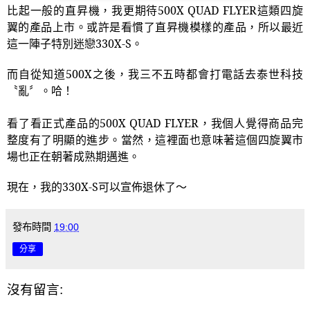
比起一般的直昇機，我更期待
500X QUAD FLYER
這類四旋
翼的產品上市。或許是看慣了直昇機模樣的產品，所以最近
這一陣子特別迷戀
330X-S
。
而自從知道
500X
之後，我三不五時都會打電話去泰世科技
〝亂〞。哈！
看了看正式產品的
500X QUAD FLYER
，我個人覺得商品完
整度有了明顯的進步。當然，這裡面也意味著這個四旋翼市
場也正在朝著成熟期邁進。
現在，我的
330X-S
可以宣佈退休了～
發布時間
19:00
分享
沒有留言: