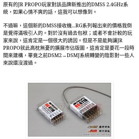
原有的
JR PROPO
玩家對該品牌新推出的
DMSS 2.4GHz
系
統，如果心情不爽的話，這我可以想像到。
不過嘛，這個新的
DMSS
接收機
...RG
系列報出來的價格我倒
是覺得滿吸引人的。對於沒有過去包袱；或者不會計較的玩
家來說，這肯定是一個很大的誘因。但是不是能夠讓
JR
PROPO
就此高枕無憂的擴展市佔版圖，這肯定是要花一段時
間來建構，畢竟之前
DSM2
→
DSMJ
系統轉變的陰影對一些人
來說還沒渡過。