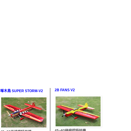
2B FANS V2
啄木鳥 SUPER STORM-V2
45~60級線控特技機