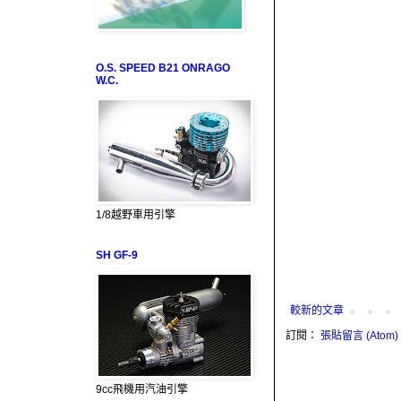
O.S. SPEED B21 ONRAGO
W.C.
1/8越野車用引擎
SH GF-9
較新的文章
訂閱：
張貼留言 (Atom)
9cc飛機用汽油引擎