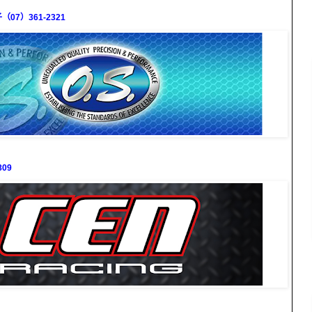
7）361-2321
09