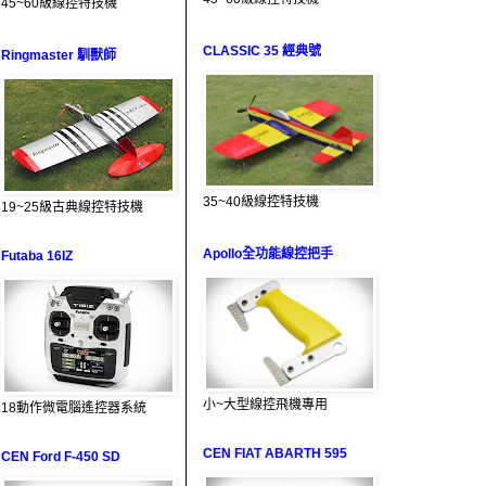
45~60級線控特技機
CLASSIC 35 經典號
Ringmaster 馴獸師
35~40級線控特技機
19~25級古典線控特技機
Apollo全功能線控把手
Futaba 16IZ
小~大型線控飛機專用
18動作微電腦遙控器系統
CEN FIAT ABARTH 595
CEN Ford F-450 SD