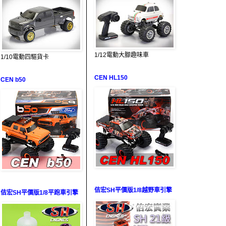
1/12電動大腳趣味車
1/10電動四驅貨卡
CEN HL150
CEN b50
佶宏SH平價版1/8越野車引擎
佶宏SH平價版1/8平跑車引擎