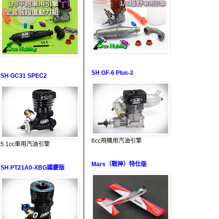
SH GF-6 Plus-2
SH GC31 SPEC2
6cc飛機用汽油引擎
5.1cc車用汽油引擎
Mars（戰神）特仕版
SH PT21A0-XBG國慶版