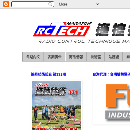
各期內文
各期廣告
商品情報
技術室
站務處
綜
遙控技術雜誌 第331期
台灣代理：台灣雙葉電子（0