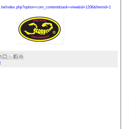
m.tw/index.php?option=com_content&task=view&id=1206&Itemid=1
記