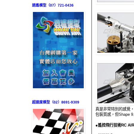
逍遙模型（07）721-0436
超速度模型（02）8691-9309
真是非常特別的感覺
包裝質感，但Shape
●遙控飛行技術RC AIR 