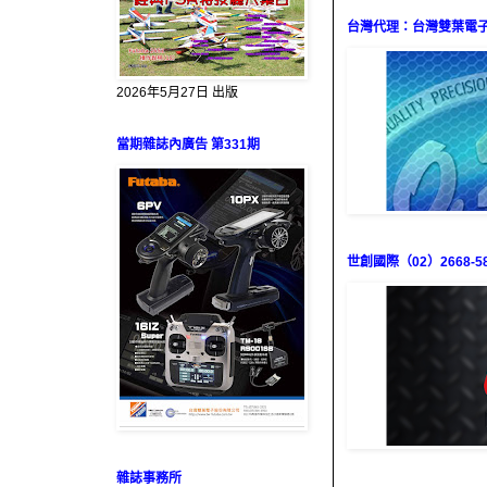
台灣代理：台灣雙葉電子（0
2026年5月27日 出版
當期雜誌內廣告 第331期
世創國際（02）2668-58
雜誌事務所