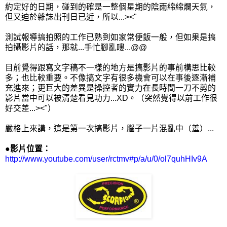
約定好的日期，碰到的確是一整個星期的陰雨綿綿爛天氣，
但又迫於雜誌出刊日已近，所以...><"
測試報導搞拍照的工作已熟到如家常便飯一般，但如果是搞
拍攝影片的話，那就...手忙腳亂嘍...@@
目前覺得跟寫文字稿不一樣的地方是搞影片的事前構思比較
多；也比較重要。不像搞文字有很多機會可以在事後逐漸補
充進來；更巨大的差異是操控者的實力在長時間一刀不剪的
影片當中可以被清楚看見功力...XD。（突然覺得以前工作很
好交差...><"）
嚴格上來講，這是第一次搞影片，腦子一片混亂中（羞）...
●影片位置：
http://www.youtube.com/user/rctmv#p/a/u/0/ol7quhHIv9A