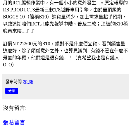
月的
RCT
編輯作業中，有一個小小的意外發生
...
。原定報導的
RB PRODUCTS
最新三款
1/8
越野車用引擎，由於最頂級的
BUGGY 10
（簡稱
B10
）進貨量稀少，加上需求量超乎預期，
以致這期咱們
RCT
只能先報導中階、普及二款；頂級的
B10
稍
晚再來嘍…
T_T
訂價
NT.22500
元的
B10
，絕對不是什麼便宜貨。看到銷售量
這麼好，除了頗感意外之外，也算見識到
...
有錢不管在什麼不
景氣的年頭，他們還是很有錢…！（真希望我也是有錢人…
O_O
）
發布時間
20:35
分享
沒有留言:
張貼留言