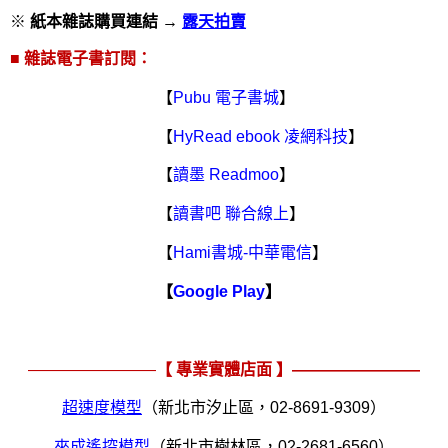
※
紙本雜誌購買連結 →
露天拍賣
■
雜誌電子書訂閱：
【
Pubu
電子書城
】
【
HyRead ebook
凌網科技
】
【
讀墨
Readmoo
】
【
讀書吧 聯合線上
】
【
Hami
書城
-
中華電信
】
【
Google Play
】
————————
【 專業實體店面 】————————
超速度模型
（新北市汐止區，
02-8691-9309
）
來成遙控模型
（新北市樹林區，
02-2681-6560
）