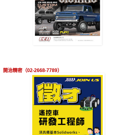
開治精密（
02-2668-7789
）