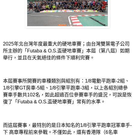
2025
年北台灣年度最重大的硬地車賽；由台灣雙葉電子公司
所主辦的「
Futaba & O.S.
盃硬地車賽」本屆（第八屆）如期
舉行，並且在天氣絕佳的條件下順利完賽。
本屆賽事所開賽的車種類別與組別有：
1/8
電動平跑車
-2
組、
1/8
引擎
GT
房車
-5
組、
1/8
引擎平跑車
-3
組，以上各組別總參
賽車手數共
102
名，如此超過百位參賽車手的盛況，可說是恢
復了「
Futaba & O.S.
盃硬地車賽」常有的水準。
而這屆賽事，最特別的是日本知名的
1/8
引擎平跑車冠軍車手
-
下 高章專程前來參戰。不僅如此，還有香港隊（
6
名車