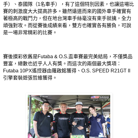
手）、泰國隊（
1
名車手），有了這個特別因素，也讓這場比
賽的刺激度大大提高許多。雖然遠道而來的國外車手確實有
著極高的戰鬥力，但在地台灣車手絲毫沒有束手就擒，全力
頑強對攻。而從賽後成績來看，雙方也確實各有勝負，可說
是一場非常精彩的比賽。
賽後摸彩依舊是
Futaba & O.S.
盃車賽最完美結局，不僅獎品
豐富，總數也近乎人人有獎。而這次的兩個最大獎項：
Futaba 10PX
遙控器由羅啟銘獲得、
O.S. SPEED R21GT II
引擎套裝遊張哲維獲得。