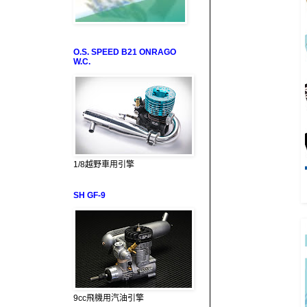
O.S. SPEED B21 ONRAGO
W.C.
1/8越野車用引擎
SH GF-9
9cc飛機用汽油引擎