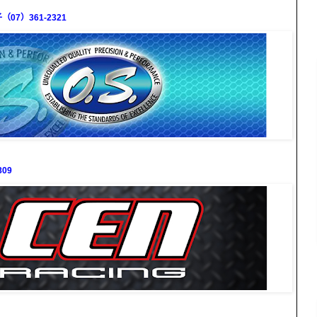
7）361-2321
09