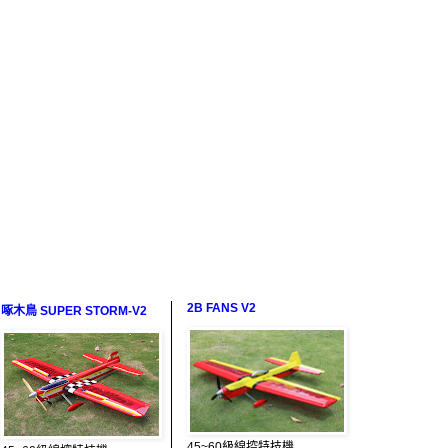
2B FANS V2
啄木鳥 SUPER STORM-V2
45~60級線控特技機