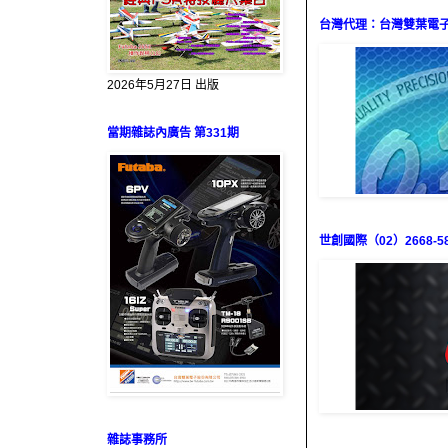
台灣代理：台灣雙葉電子（0
2026年5月27日 出版
當期雜誌內廣告 第331期
世創國際（02）2668-58
雜誌事務所