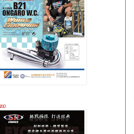
421
）