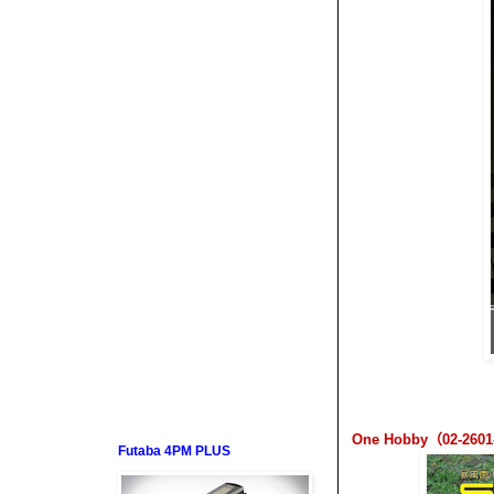
One Hobby
（
02-2601
Futaba 4PM PLUS