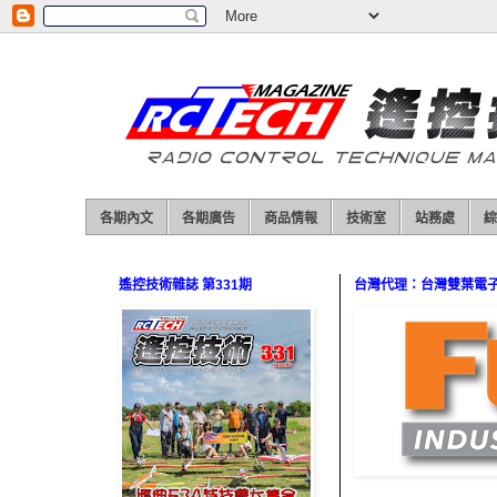
各期內文
各期廣告
商品情報
技術室
站務處
綜
遙控技術雜誌 第331期
台灣代理：台灣雙葉電子（0