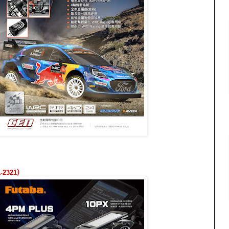
1-2321
）