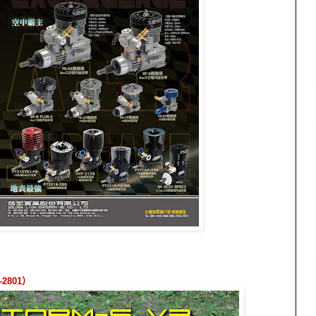
-2801
）