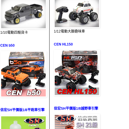
1/12電動大腳趣味車
1/10電動四驅貨卡
CEN HL150
CEN b50
佶宏SH平價版1/8越野車引擎
佶宏SH平價版1/8平跑車引擎