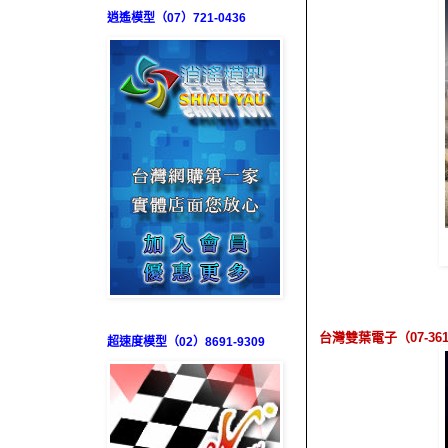
逍遙模型（07）721-0436
台灣雙葉電子（
07-36
超速度模型（02）8691-9309