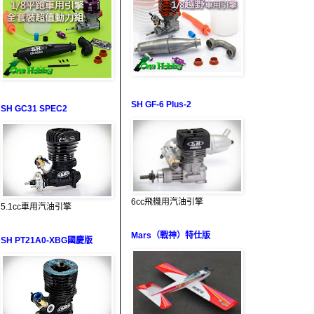
SH GF-6 Plus-2
SH GC31 SPEC2
6cc飛機用汽油引擎
5.1cc車用汽油引擎
Mars（戰神）特仕版
SH PT21A0-XBG國慶版