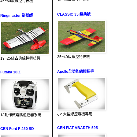
45~60級線控特技機
CLASSIC 35 經典號
Ringmaster 馴獸師
35~40級線控特技機
19~25級古典線控特技機
Apollo全功能線控把手
Futaba 16IZ
小~大型線控飛機專用
18動作微電腦遙控器系統
CEN FIAT ABARTH 595
CEN Ford F-450 SD