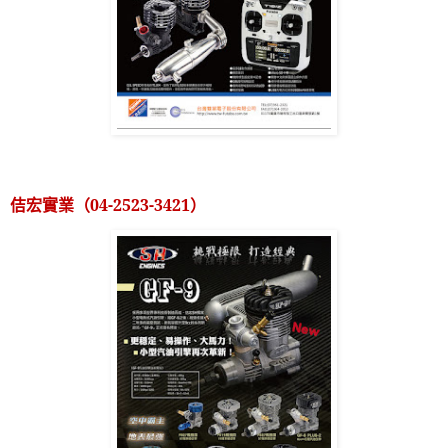
佶宏實業（
04-2523-3421
）