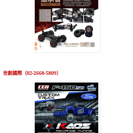
世創國際（
02-2668-5809
）